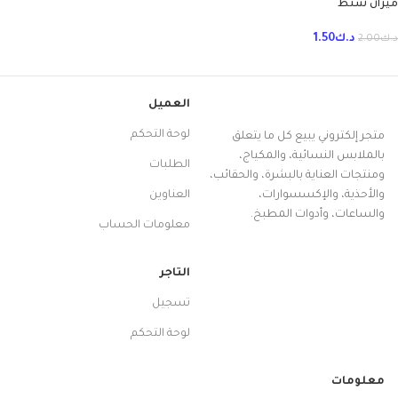
ميزان شنط
د.ك
1.50
د.ك
2.00
العميل
لوحة التحكم
متجر إلكتروني يبيع كل ما يتعلق
بالملابس النسائية، والمكياج،
الطلبات
ومنتجات العناية بالبشرة، والحقائب،
والأحذية، والإكسسوارات،
العناوين
والساعات، وأدوات المطبخ.
معلومات الحساب
التاجر
تسجيل
لوحة التحكم
معلومات