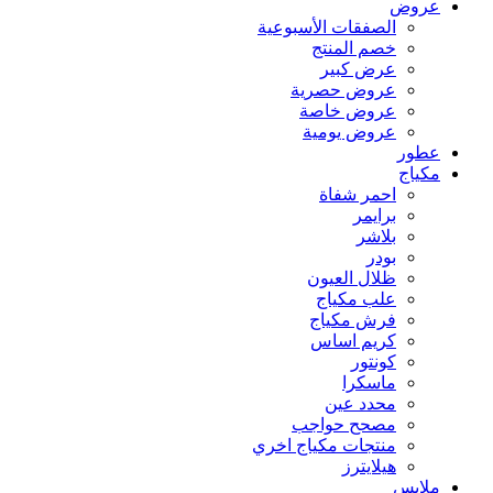
عروض
الصفقات الأسبوعية
خصم المنتج
عرض كبير
عروض حصرية
عروض خاصة
عروض يومية
عطور
مكياج
احمر شفاة
برايمر
بلاشر
بودر
ظلال العيون
علب مكياج
فرش مكياج
كريم اساس
كونتور
ماسكرا
محدد عين
مصحح حواجب
منتجات مكياج اخري
هيلايترز
ملابس