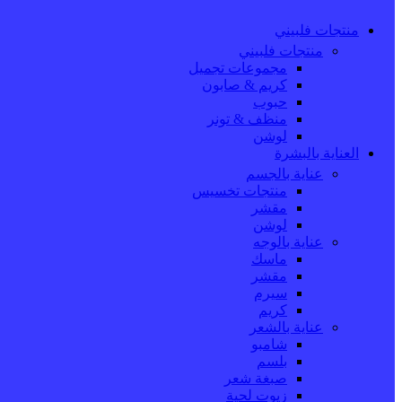
منتجات فلبيني
منتجات فلبيني
مجموعات تجميل
كريم & صابون
حبوب
منظف & تونر
لوشن
العناية بالبشرة
عناية بالجسم
منتجات تخسيس
مقشر
لوشن
عناية بالوجه
ماسك
مقشر
سيرم
كريم
عناية بالشعر
شامبو
بلسم
صبغة شعر
زيوت لحية