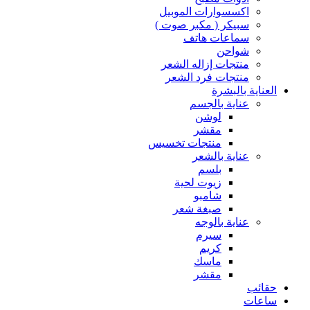
اكسسوارات الموبيل
سبيكر ( مكبر صوت )
سماعات هاتف
شواحن
منتجات إزاله الشعر
منتجات فرد الشعر
العناية بالبشرة
عناية بالجسم
لوشن
مقشر
منتجات تخسيس
عناية بالشعر
بلسم
زيوت لحية
شامبو
صبغة شعر
عناية بالوجه
سيرم
كريم
ماسك
مقشر
حقائب
ساعات