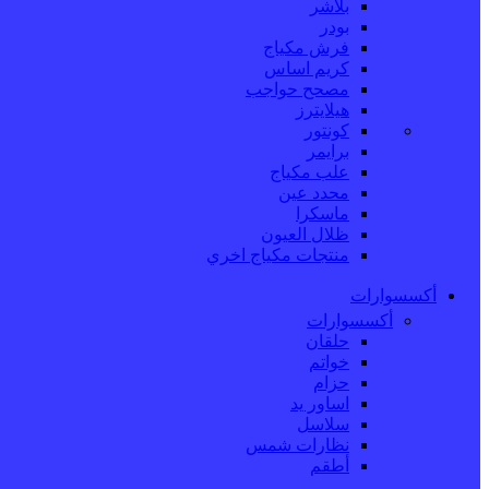
بلاشر
بودر
فرش مكياج
كريم اساس
مصحح حواجب
هيلايترز
كونتور
برايمر
علب مكياج
محدد عين
ماسكرا
ظلال العيون
منتجات مكياج اخري
أكسسوارات
أكسسوارات
حلقان
خواتم
حزام
اساور يد
سلاسل
نظارات شمس
أطقم