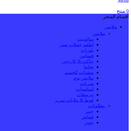
Menu
0
منتج
أقسام المتجر
ملابس
ملابس
سالوبيت
اطقم حملات صدر
بلوزات
فساتين
جاكت & كاردجن
بجاما
مشدات للجسم
ملابس نوم
شربات
اساسيات
تيرنوهات
فوط & ملايات سرير
بنطلونات
جينز
قماش
جوبر