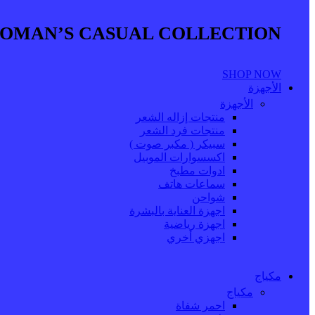
OMAN’S CASUAL COLLECTION
SHOP NOW
الأجهزة
الأجهزة
منتجات إزاله الشعر
منتجات فرد الشعر
سبيكر ( مكبر صوت )
اكسسوارات الموبيل
ادوات مطبخ
سماعات هاتف
شواحن
اجهزة العناية بالبشرة
اجهزة رياضية
اجهزي أخري
مكياج
مكياج
احمر شفاة