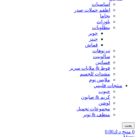
اساسيات
اطقم حملات صدر
بجاما
بلوزات
بنطلونات
جوبر
جينز
قماش
تيرنوهات
سالوبيت
فساتين
فوط & ملايات سرير
مشدات للجسم
ملابس نوم
منتجات فلبيني
حبوب
كريم & صابون
لوشن
مجموعات تجميل
منظف & تونر
بحث
0
منتج
د.ك
0.00