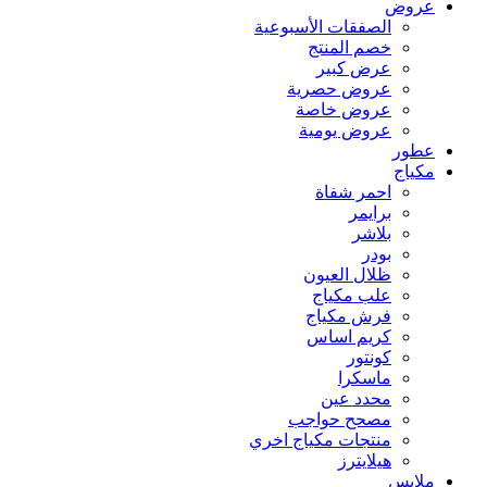
عروض
الصفقات الأسبوعية
خصم المنتج
عرض كبير
عروض حصرية
عروض خاصة
عروض يومية
عطور
مكياج
احمر شفاة
برايمر
بلاشر
بودر
ظلال العيون
علب مكياج
فرش مكياج
كريم اساس
كونتور
ماسكرا
محدد عين
مصحح حواجب
منتجات مكياج اخري
هيلايترز
ملابس