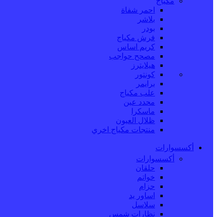
مكياج
احمر شفاة
بلاشر
بودر
فرش مكياج
كريم اساس
مصحح حواجب
هيلايترز
كونتور
برايمر
علب مكياج
محدد عين
ماسكرا
ظلال العيون
منتجات مكياج اخري
أكسسوارات
أكسسوارات
حلقان
خواتم
حزام
اساور يد
سلاسل
نظارات شمس