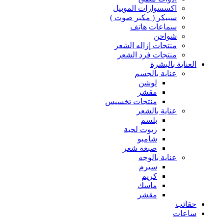
اكسسوارات الموبيل
سبيكر ( مكبر صوت )
سماعات هاتف
شواحن
منتجات إزاله الشعر
منتجات فرد الشعر
العناية بالبشرة
عناية بالجسم
لوشن
مقشر
منتجات تخسيس
عناية بالشعر
بلسم
زيوت لحية
شامبو
صبغة شعر
عناية بالوجه
سيرم
كريم
ماسك
مقشر
حقائب
ساعات