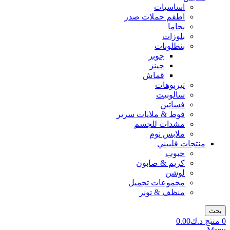
اساسيات
اطقم حملات صدر
بجاما
بلوزات
بنطلونات
جوبر
جينز
قماش
تيرنوهات
سالوبيت
فساتين
فوط & ملايات سرير
مشدات للجسم
ملابس نوم
منتجات فلبيني
حبوب
كريم & صابون
لوشن
مجموعات تجميل
منظف & تونر
بحث
0
منتج
د.ك
0.00