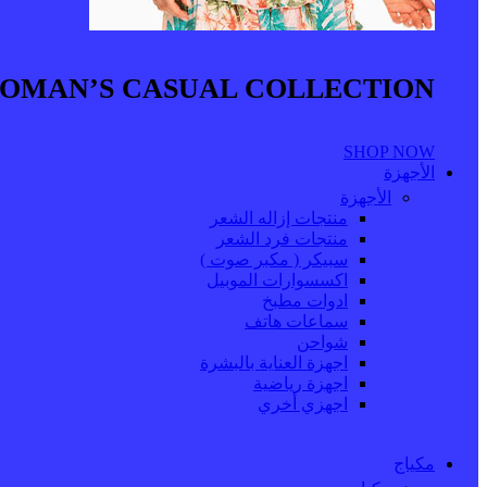
OMAN’S CASUAL COLLECTION
SHOP NOW
الأجهزة
الأجهزة
منتجات إزاله الشعر
منتجات فرد الشعر
سبيكر ( مكبر صوت )
اكسسوارات الموبيل
ادوات مطبخ
سماعات هاتف
شواحن
اجهزة العناية بالبشرة
اجهزة رياضية
اجهزي أخري
مكياج