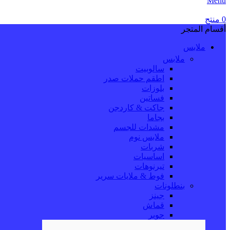
Menu
0
منتج
أقسام المتجر
ملابس
ملابس
سالوبيت
اطقم حملات صدر
بلوزات
فساتين
جاكت & كاردجن
بجاما
مشدات للجسم
ملابس نوم
شربات
اساسيات
تيرنوهات
فوط & ملايات سرير
بنطلونات
جينز
قماش
جوبر