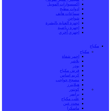
اكسسوارات الموبيل
ادوات مطبخ
سماعات هاتف
شواحن
اجهزة العناية بالبشرة
اجهزة رياضية
اجهزي أخري
مكياج
مكياج
احمر شفاة
بلاشر
بودر
فرش مكياج
كريم اساس
مصحح حواجب
هيلايترز
كونتور
برايمر
علب مكياج
محدد عين
ماسكرا