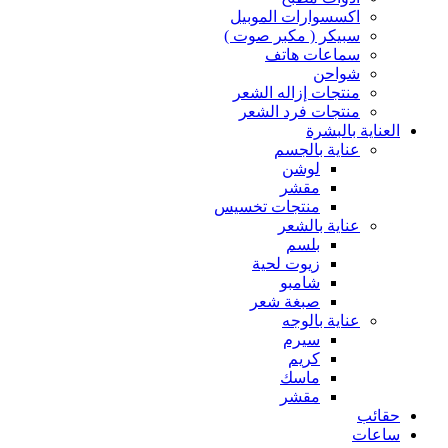
اكسسوارات الموبيل
سبيكر ( مكبر صوت )
سماعات هاتف
شواحن
منتجات إزاله الشعر
منتجات فرد الشعر
العناية بالبشرة
عناية بالجسم
لوشن
مقشر
منتجات تخسيس
عناية بالشعر
بلسم
زيوت لحية
شامبو
صبغة شعر
عناية بالوجه
سيرم
كريم
ماسك
مقشر
حقائب
ساعات