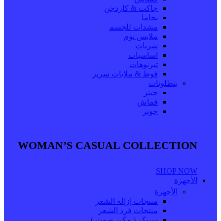
جاكت & كاردجن
بجاما
مشدات للجسم
ملابس نوم
شربات
اساسيات
تيرنوهات
فوط & ملايات سرير
بنطلونات
جينز
قماش
جوبر
WOMAN’S CASUAL COLLECTION
SHOP NOW
الأجهزة
الأجهزة
منتجات إزاله الشعر
منتجات فرد الشعر
سبيكر ( مكبر صوت )