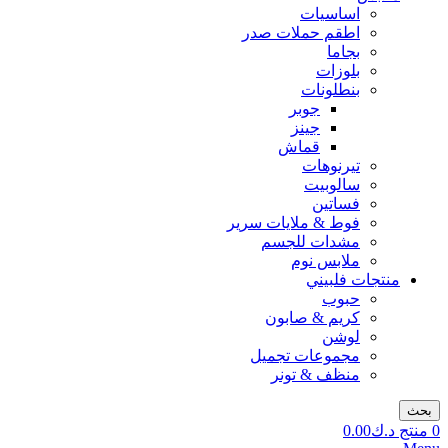
اساسيات
اطقم حملات صدر
بجاما
بلوزات
بنطلونات
جوبر
جينز
قماش
تيرنوهات
سالوبيت
فساتين
فوط & ملايات سرير
مشدات للجسم
ملابس نوم
منتجات فلبيني
حبوب
كريم & صابون
لوشن
مجموعات تجميل
منظف & تونر
بحث
0
منتج
د.ك
0.00