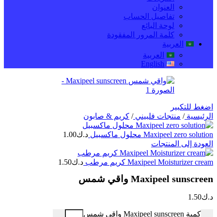
العنوان
تفاصيل الحساب
لوحة البائع
كلمة المرور المفقودة
العربية
العربية
English
اضغط للتكبير
الرئيسية
/
منتجات فلبيني
/
كريم & صابون
Maxipeel zero solution محلول ماكسبيل
د.ك
1.00
العودة إلى المنتجات
Maxipeel Moisturizer cream كريم مرطب
د.ك
1.50
Maxipeel sunscreen واقي شمس
د.ك
1.50
كمية Maxipeel sunscreen واقي شمس