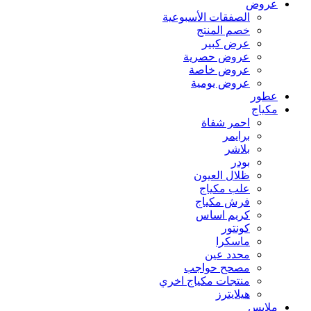
عروض
الصفقات الأسبوعية
خصم المنتج
عرض كبير
عروض حصرية
عروض خاصة
عروض يومية
عطور
مكياج
احمر شفاة
برايمر
بلاشر
بودر
ظلال العيون
علب مكياج
فرش مكياج
كريم اساس
كونتور
ماسكرا
محدد عين
مصحح حواجب
منتجات مكياج اخري
هيلايترز
ملابس