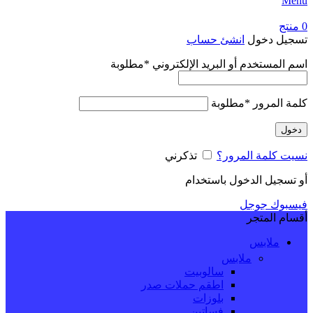
Menu
0
منتج
تسجيل دخول
انشئ حساب
اسم المستخدم أو البريد الإلكتروني
*
مطلوبة
كلمة المرور
*
مطلوبة
دخول
نسيت كلمة المرور؟
تذكرني
أو تسجيل الدخول باستخدام
فيسبوك
جوجل
أقسام المتجر
ملابس
ملابس
سالوبيت
اطقم حملات صدر
بلوزات
فساتين