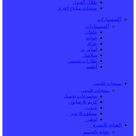
ظلال العيون
منتجات مكياج اخري
أكسسوارات
أكسسوارات
حلقان
خواتم
حزام
اساور يد
سلاسل
نظارات شمس
أطقم
منتجات فلبيني
منتجات فلبيني
مجموعات تجميل
كريم & صابون
حبوب
منظف & تونر
لوشن
العناية بالبشرة
عناية بالجسم