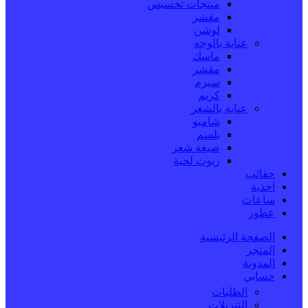
منتجات تخسيس
مقشر
لوشن
عناية بالوجه
ماسك
مقشر
سيرم
كريم
عناية بالشعر
شامبو
بلسم
صبغة شعر
زيوت لحية
حقائب
احذية
ساعات
عطور
الصفحة الرئيسية
المتجر
المدونة
حسابي
الطلبات
التنزيلات