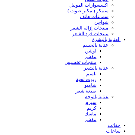
اكسسوارات الموبيل
سبيكر ( مكبر صوت )
سماعات هاتف
شواحن
منتجات إزاله الشعر
منتجات فرد الشعر
العناية بالبشرة
عناية بالجسم
لوشن
مقشر
منتجات تخسيس
عناية بالشعر
بلسم
زيوت لحية
شامبو
صبغة شعر
عناية بالوجه
سيرم
كريم
ماسك
مقشر
حقائب
ساعات