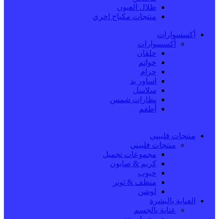
ظلال العيون
منتجات مكياج اخري
أكسسوارات
أكسسوارات
حلقان
خواتم
حزام
اساور يد
سلاسل
نظارات شمس
أطقم
منتجات فلبيني
منتجات فلبيني
مجموعات تجميل
كريم & صابون
حبوب
منظف & تونر
لوشن
العناية بالبشرة
عناية بالجسم