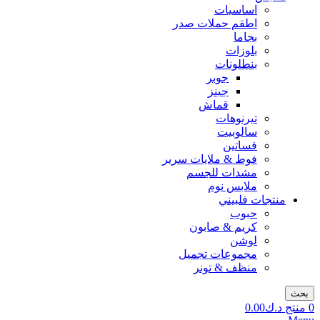
اساسيات
اطقم حملات صدر
بجاما
بلوزات
بنطلونات
جوبر
جينز
قماش
تيرنوهات
سالوبيت
فساتين
فوط & ملايات سرير
مشدات للجسم
ملابس نوم
منتجات فلبيني
حبوب
كريم & صابون
لوشن
مجموعات تجميل
منظف & تونر
بحث
0
منتج
د.ك
0.00