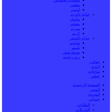
منتجات تخسيس
مقشر
لوشن
عناية بالوجه
ماسك
مقشر
سيرم
كريم
عناية بالشعر
شامبو
بلسم
صبغة شعر
زيوت لحية
حقائب
احذية
ساعات
عطور
الصفحة الرئيسية
المتجر
المدونة
حسابي
الطلبات
التنزيلات