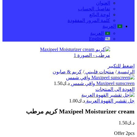
العنوان
تفاصيل الحساب
لوحة البائع
كلمة المرور المفقودة
العربية
العربية
English
اضغط للتكبير
الرئيسية
/
منتجات فلبيني
/
كريم & صابون
Maxipeel sunscreen واقي شمس
د.ك
1.50
العودة إلى المنتجات
جل تقشير القهوة العربية
د.ك
1.00
Maxipeel Moisturizer cream كريم مرطب
د.ك
1.50
Offer 2pcs