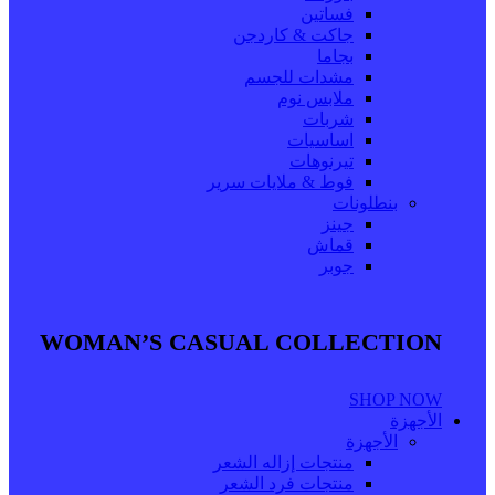
فساتين
جاكت & كاردجن
بجاما
مشدات للجسم
ملابس نوم
شربات
اساسيات
تيرنوهات
فوط & ملايات سرير
بنطلونات
جينز
قماش
جوبر
WOMAN’S CASUAL COLLECTION
SHOP NOW
الأجهزة
الأجهزة
منتجات إزاله الشعر
منتجات فرد الشعر