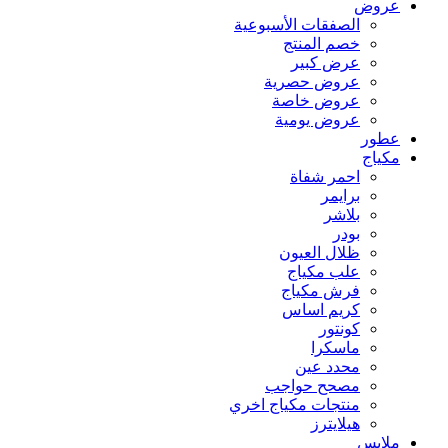
عروض
الصفقات الأسبوعية
خصم المنتج
عرض كبير
عروض حصرية
عروض خاصة
عروض يومية
عطور
مكياج
احمر شفاة
برايمر
بلاشر
بودر
ظلال العيون
علب مكياج
فرش مكياج
كريم اساس
كونتور
ماسكرا
محدد عين
مصحح حواجب
منتجات مكياج اخري
هيلايترز
ملابس