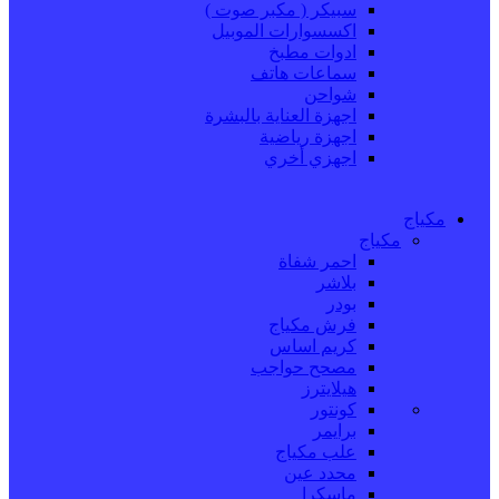
سبيكر ( مكبر صوت )
اكسسوارات الموبيل
ادوات مطبخ
سماعات هاتف
شواحن
اجهزة العناية بالبشرة
اجهزة رياضية
اجهزي أخري
مكياج
مكياج
احمر شفاة
بلاشر
بودر
فرش مكياج
كريم اساس
مصحح حواجب
هيلايترز
كونتور
برايمر
علب مكياج
محدد عين
ماسكرا