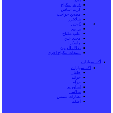
فرش مكياج
كريم اساس
مصحح حواجب
هيلايترز
كونتور
برايمر
علب مكياج
محدد عين
ماسكرا
ظلال العيون
منتجات مكياج اخري
أكسسوارات
أكسسوارات
حلقان
خواتم
حزام
اساور يد
سلاسل
نظارات شمس
أطقم