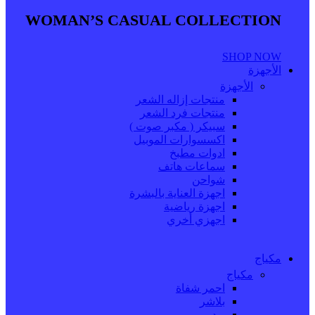
WOMAN’S CASUAL COLLECTION
SHOP NOW
الأجهزة
الأجهزة
منتجات إزاله الشعر
منتجات فرد الشعر
سبيكر ( مكبر صوت )
اكسسوارات الموبيل
ادوات مطبخ
سماعات هاتف
شواحن
اجهزة العناية بالبشرة
اجهزة رياضية
اجهزي أخري
مكياج
مكياج
احمر شفاة
بلاشر
بودر