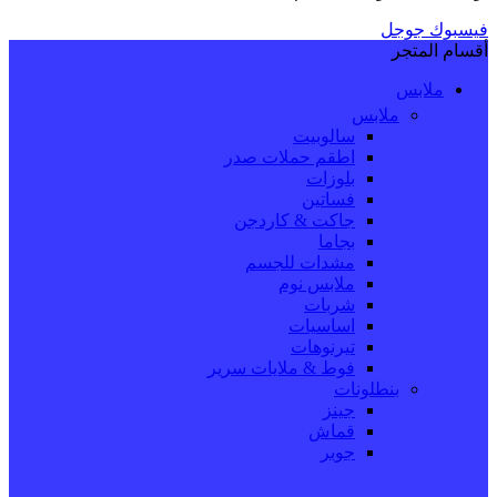
فيسبوك
جوجل
أقسام المتجر
ملابس
ملابس
سالوبيت
اطقم حملات صدر
بلوزات
فساتين
جاكت & كاردجن
بجاما
مشدات للجسم
ملابس نوم
شربات
اساسيات
تيرنوهات
فوط & ملايات سرير
بنطلونات
جينز
قماش
جوبر