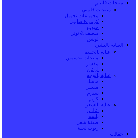
منتجات فلبيني
منتجات فلبيني
مجموعات تجميل
كريم & صابون
حبوب
منظف & تونر
لوشن
العناية بالبشرة
عناية بالجسم
منتجات تخسيس
مقشر
لوشن
عناية بالوجه
ماسك
مقشر
سيرم
كريم
عناية بالشعر
شامبو
بلسم
صبغة شعر
زيوت لحية
حقائب