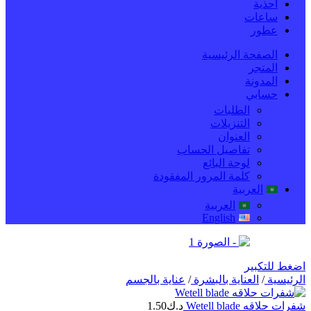
احذية
ساعات
عطور
الصفحة الرئيسية
المتجر
المدونة
حسابي
الطلبات
التنزيلات
العنوان
تفاصيل الحساب
لوحة البائع
كلمة المرور المفقودة
العربية
العربية
English
اضغط للتكبير
الرئيسية
/
العناية بالبشرة
/
عناية بالجسم
شفرات حلاقه Wetell blade
د.ك
1.50