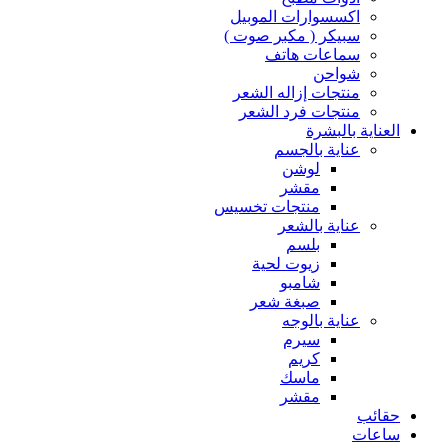
اكسسوارات الموبيل
سبيكر ( مكبر صوت )
سماعات هاتف
شواحن
منتجات إزاله الشعر
منتجات فرد الشعر
العناية بالبشرة
عناية بالجسم
لوشن
مقشر
منتجات تخسيس
عناية بالشعر
بلسم
زيوت لحية
شامبو
صبغة شعر
عناية بالوجه
سيرم
كريم
ماسك
مقشر
حقائب
ساعات