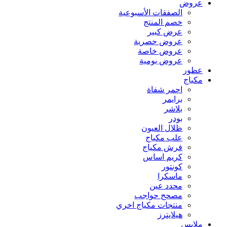
عروض
الصفقات الأسبوعية
خصم المنتج
عرض كبير
عروض حصرية
عروض خاصة
عروض يومية
عطور
مكياج
احمر شفاة
برايمر
بلاشر
بودر
ظلال العيون
علب مكياج
فرش مكياج
كريم اساس
كونتور
ماسكرا
محدد عين
مصحح حواجب
منتجات مكياج اخري
هيلايترز
ملابس