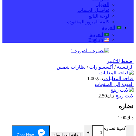
العنوان
تفاصيل الحساب
لوحة البائع
كلمة المرور المفقودة
العربية
العربية
English
اضغط للتكبير
الرئيسية
/
أكسسوارات
/
نظارات شمس
فتاحه المعلبات
د.ك
1.00
العودة إلى المنتجات
لايت رينج
د.ك
2.50
نضاره
د.ك
1.00
كمية نضاره
+
-
إضافة إلى السلة
Chat Now