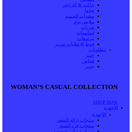
جاكت & كاردجن
بجاما
مشدات للجسم
ملابس نوم
شربات
اساسيات
تيرنوهات
فوط & ملايات سرير
بنطلونات
جينز
قماش
جوبر
WOMAN’S CASUAL COLLECTION
SHOP NOW
الأجهزة
الأجهزة
منتجات إزاله الشعر
منتجات فرد الشعر
سبيكر ( مكبر صوت )