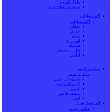
ظلال العيون
منتجات مكياج اخري
أكسسوارات
أكسسوارات
حلقان
خواتم
حزام
اساور يد
سلاسل
نظارات شمس
أطقم
منتجات فلبيني
منتجات فلبيني
مجموعات تجميل
كريم & صابون
حبوب
منظف & تونر
لوشن
العناية بالبشرة
عناية بالجسم