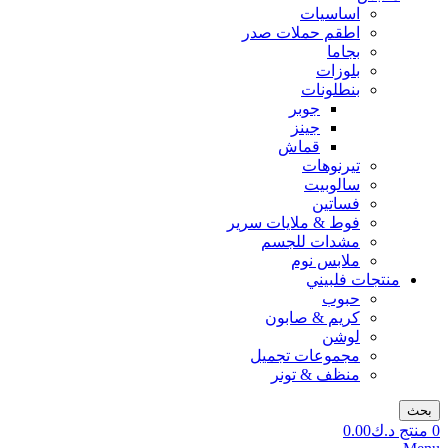
اساسيات
اطقم حملات صدر
بجاما
بلوزات
بنطلونات
جوبر
جينز
قماش
تيرنوهات
سالوبيت
فساتين
فوط & ملايات سرير
مشدات للجسم
ملابس نوم
منتجات فلبيني
حبوب
كريم & صابون
لوشن
مجموعات تجميل
منظف & تونر
بحث
0
منتج
د.ك
0.00