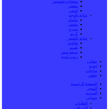
منتجات تخسيس
مقشر
لوشن
عناية بالوجه
ماسك
مقشر
سيرم
كريم
عناية بالشعر
شامبو
بلسم
صبغة شعر
زيوت لحية
حقائب
احذية
ساعات
عطور
الصفحة الرئيسية
المتجر
المدونة
حسابي
الطلبات
التنزيلات