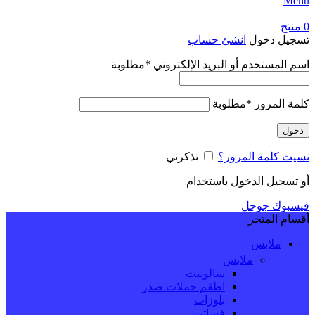
Menu
0
منتج
تسجيل دخول
انشئ حساب
اسم المستخدم أو البريد الإلكتروني
*
مطلوبة
كلمة المرور
*
مطلوبة
دخول
نسيت كلمة المرور؟
تذكرني
أو تسجيل الدخول باستخدام
فيسبوك
جوجل
أقسام المتجر
ملابس
ملابس
سالوبيت
اطقم حملات صدر
بلوزات
فساتين