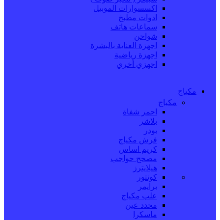
اكسسوارات الموبيل
ادوات مطبخ
سماعات هاتف
شواحن
اجهزة العناية بالبشرة
اجهزة رياضية
اجهزي أخري
مكياج
مكياج
احمر شفاة
بلاشر
بودر
فرش مكياج
كريم اساس
مصحح حواجب
هيلايترز
كونتور
برايمر
علب مكياج
محدد عين
ماسكرا