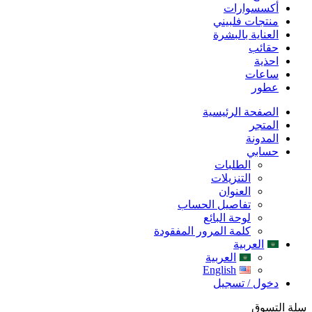
أكسسوارات
منتجات فلبيني
العناية بالبشرة
حقائب
احذية
ساعات
عطور
الصفحة الرئيسية
المتجر
المدونة
حسابي
الطلبات
التنزيلات
العنوان
تفاصيل الحساب
لوحة البائع
كلمة المرور المفقودة
العربية
العربية
English
دخول / تسجيل
سلة التسوق