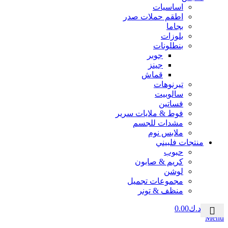
اساسيات
اطقم حملات صدر
بجاما
بلوزات
بنطلونات
جوبر
جينز
قماش
تيرنوهات
سالوبيت
فساتين
فوط & ملايات سرير
مشدات للجسم
ملابس نوم
منتجات فلبيني
حبوب
كريم & صابون
لوشن
مجموعات تجميل
منظف & تونر
0
منتج
د.ك
0.00
Menu