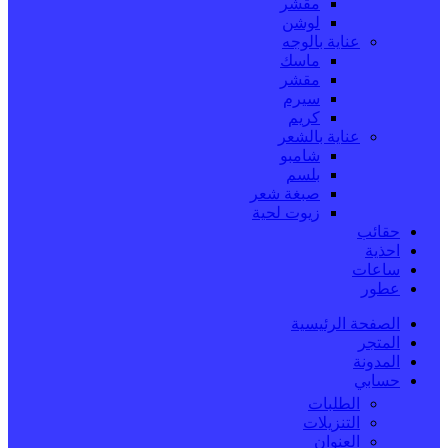
مقشر
لوشن
عناية بالوجه
ماسك
مقشر
سيرم
كريم
عناية بالشعر
شامبو
بلسم
صبغة شعر
زيوت لحية
حقائب
احذية
ساعات
عطور
الصفحة الرئيسية
المتجر
المدونة
حسابي
الطلبات
التنزيلات
العنوان