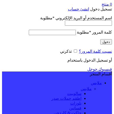
0
منتج
تسجيل دخول
انشئ حساب
اسم المستخدم أو البريد الإلكتروني
*
مطلوبة
كلمة المرور
*
مطلوبة
دخول
نسيت كلمة المرور؟
تذكرني
أو تسجيل الدخول باستخدام
فيسبوك
جوجل
أقسام المتجر
ملابس
ملابس
سالوبيت
اطقم حملات صدر
بلوزات
فساتين
جاكت & كاردجن