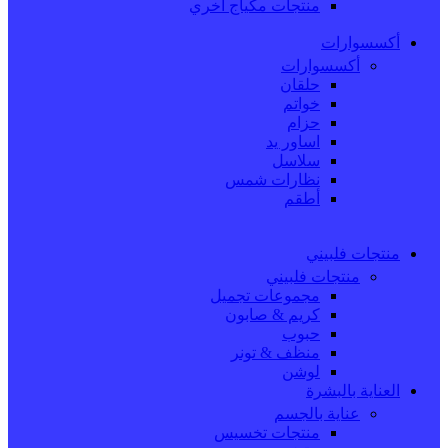
منتجات مكياج اخري
أكسسوارات
أكسسوارات
حلقان
خواتم
حزام
اساور يد
سلاسل
نظارات شمس
أطقم
منتجات فلبيني
منتجات فلبيني
مجموعات تجميل
كريم & صابون
حبوب
منظف & تونر
لوشن
العناية بالبشرة
عناية بالجسم
منتجات تخسيس