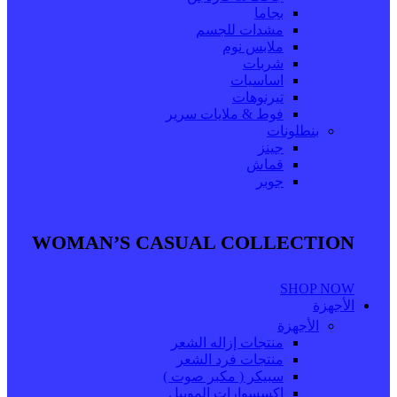
بجاما
مشدات للجسم
ملابس نوم
شربات
اساسيات
تيرنوهات
فوط & ملايات سرير
بنطلونات
جينز
قماش
جوبر
WOMAN’S CASUAL COLLECTION
SHOP NOW
الأجهزة
الأجهزة
منتجات إزاله الشعر
منتجات فرد الشعر
سبيكر ( مكبر صوت )
اكسسوارات الموبيل