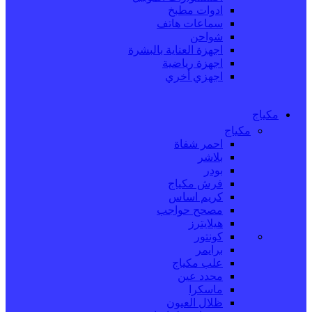
ادوات مطبخ
سماعات هاتف
شواحن
اجهزة العناية بالبشرة
اجهزة رياضية
اجهزي أخري
مكياج
مكياج
احمر شفاة
بلاشر
بودر
فرش مكياج
كريم اساس
مصحح حواجب
هيلايترز
كونتور
برايمر
علب مكياج
محدد عين
ماسكرا
ظلال العيون