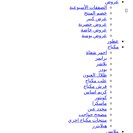
عروض
الصفقات الأسبوعية
خصم المنتج
عرض كبير
عروض حصرية
عروض خاصة
عروض يومية
عطور
مكياج
احمر شفاة
برايمر
بلاشر
بودر
ظلال العيون
علب مكياج
فرش مكياج
كريم اساس
كونتور
ماسكرا
محدد عين
مصحح حواجب
منتجات مكياج اخري
هيلايترز
ملابس