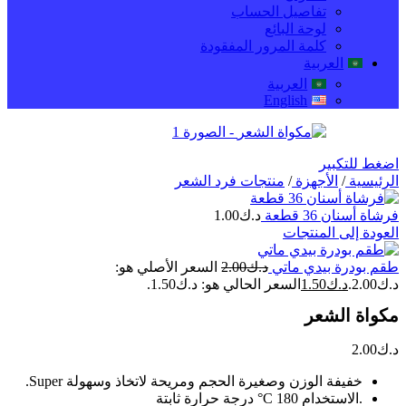
تفاصيل الحساب
لوحة البائع
كلمة المرور المفقودة
العربية
العربية
English
اضغط للتكبير
الرئيسية
/
الأجهزة
/
منتجات فرد الشعر
فرشاة أسنان 36 قطعة
د.ك
1.00
العودة إلى المنتجات
طقم بودرة بيدي ماتي
د.ك
2.00
السعر الأصلي هو:
د.ك2.00.
د.ك
1.50
السعر الحالي هو: د.ك1.50.
مكواة الشعر
د.ك
2.00
خفيفة الوزن وصغيرة الحجم ومريحة لاتخاذ وسهولة Super.
.الاستخدام 180 C° درجة حرارة ثابتة