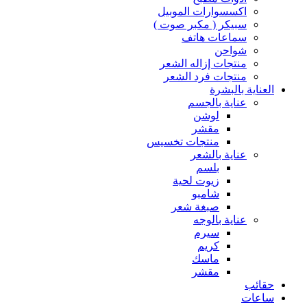
اكسسوارات الموبيل
سبيكر ( مكبر صوت )
سماعات هاتف
شواحن
منتجات إزاله الشعر
منتجات فرد الشعر
العناية بالبشرة
عناية بالجسم
لوشن
مقشر
منتجات تخسيس
عناية بالشعر
بلسم
زيوت لحية
شامبو
صبغة شعر
عناية بالوجه
سيرم
كريم
ماسك
مقشر
حقائب
ساعات