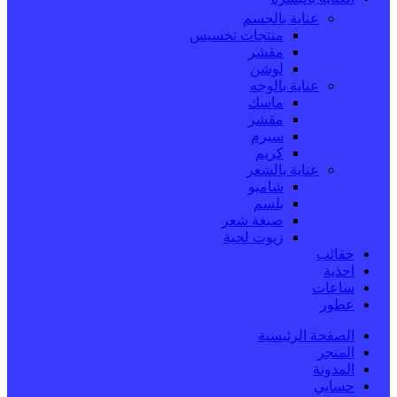
عناية بالجسم
منتجات تخسيس
مقشر
لوشن
عناية بالوجه
ماسك
مقشر
سيرم
كريم
عناية بالشعر
شامبو
بلسم
صبغة شعر
زيوت لحية
حقائب
احذية
ساعات
عطور
الصفحة الرئيسية
المتجر
المدونة
حسابي