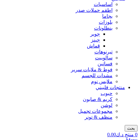
اساسيات
اطقم حملات صدر
بجاما
بلوزات
بنطلونات
جوبر
جينز
قماش
تيرنوهات
سالوبيت
فساتين
فوط & ملايات سرير
مشدات للجسم
ملابس نوم
منتجات فلبيني
حبوب
كريم & صابون
لوشن
مجموعات تجميل
منظف & تونر
بحث
0
منتج
د.ك
0.00