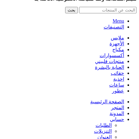
بحث
Menu
التصنيفات
ملابس
الأجهزة
مكياج
أكسسوارات
منتجات فلبيني
العناية بالبشرة
حقائب
احذية
ساعات
عطور
الصفحة الرئيسية
المتجر
المدونة
حسابي
الطلبات
التنزيلات
العنوان