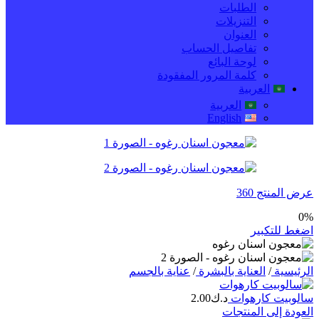
الطلبات
التنزيلات
العنوان
تفاصيل الحساب
لوحة البائع
كلمة المرور المفقودة
العربية
العربية
English
عرض المنتج 360
0%
اضغط للتكبير
الرئيسية
/
العناية بالبشرة
/
عناية بالجسم
سالوبيت كارهوات
د.ك
2.00
العودة إلى المنتجات