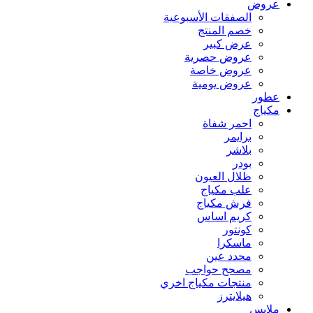
عروض
الصفقات الأسبوعية
خصم المنتج
عرض كبير
عروض حصرية
عروض خاصة
عروض يومية
عطور
مكياج
احمر شفاة
برايمر
بلاشر
بودر
ظلال العيون
علب مكياج
فرش مكياج
كريم اساس
كونتور
ماسكرا
محدد عين
مصحح حواجب
منتجات مكياج اخري
هيلايترز
ملابس