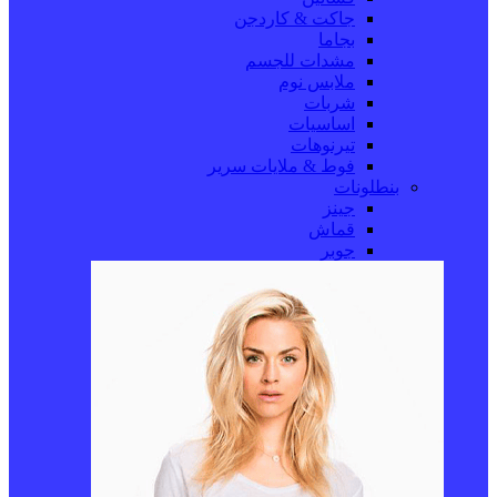
جاكت & كاردجن
بجاما
مشدات للجسم
ملابس نوم
شربات
اساسيات
تيرنوهات
فوط & ملايات سرير
بنطلونات
جينز
قماش
جوبر