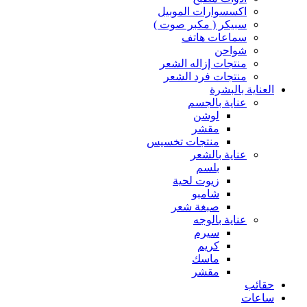
اكسسوارات الموبيل
سبيكر ( مكبر صوت )
سماعات هاتف
شواحن
منتجات إزاله الشعر
منتجات فرد الشعر
العناية بالبشرة
عناية بالجسم
لوشن
مقشر
منتجات تخسيس
عناية بالشعر
بلسم
زيوت لحية
شامبو
صبغة شعر
عناية بالوجه
سيرم
كريم
ماسك
مقشر
حقائب
ساعات