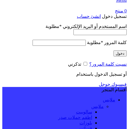
Menu
0
منتج
تسجيل دخول
انشئ حساب
اسم المستخدم أو البريد الإلكتروني
*
مطلوبة
كلمة المرور
*
مطلوبة
دخول
نسيت كلمة المرور؟
تذكرني
أو تسجيل الدخول باستخدام
فيسبوك
جوجل
أقسام المتجر
ملابس
ملابس
سالوبيت
اطقم حملات صدر
بلوزات
فساتين