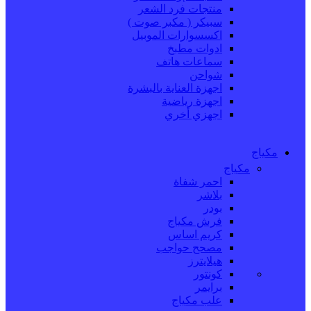
منتجات فرد الشعر
سبيكر ( مكبر صوت )
اكسسوارات الموبيل
ادوات مطبخ
سماعات هاتف
شواحن
اجهزة العناية بالبشرة
اجهزة رياضية
اجهزي أخري
مكياج
مكياج
احمر شفاة
بلاشر
بودر
فرش مكياج
كريم اساس
مصحح حواجب
هيلايترز
كونتور
برايمر
علب مكياج