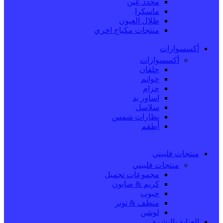
محدد عين
ماسكرا
ظلال العيون
منتجات مكياج اخري
أكسسوارات
أكسسوارات
حلقان
خواتم
حزام
اساور يد
سلاسل
نظارات شمس
أطقم
منتجات فلبيني
منتجات فلبيني
مجموعات تجميل
كريم & صابون
حبوب
منظف & تونر
لوشن
العناية بالبشرة