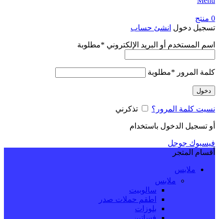
Menu
0
منتج
تسجيل دخول
انشئ حساب
اسم المستخدم أو البريد الإلكتروني
*
مطلوبة
كلمة المرور
*
مطلوبة
دخول
نسيت كلمة المرور؟
تذكرني
أو تسجيل الدخول باستخدام
فيسبوك
جوجل
أقسام المتجر
ملابس
ملابس
سالوبيت
اطقم حملات صدر
بلوزات
فساتين