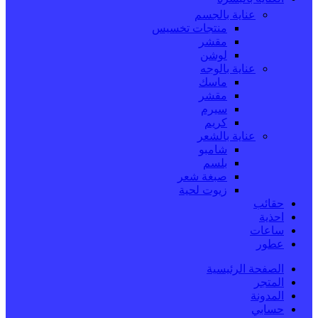
عناية بالجسم
منتجات تخسيس
مقشر
لوشن
عناية بالوجه
ماسك
مقشر
سيرم
كريم
عناية بالشعر
شامبو
بلسم
صبغة شعر
زيوت لحية
حقائب
احذية
ساعات
عطور
الصفحة الرئيسية
المتجر
المدونة
حسابي