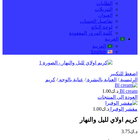
الطلبات
التنزيلات
العنوان
تفاصيل الحساب
لوحة البائع
كلمة المرور المفقودة
العربية
العربية
English
اضغط للتكبير
الرئيسية
/
العناية بالبشرة
/
عناية بالوجه
/
كريم
Bl cream
د.ك
1.00
العودة إلى المنتجات
مقشر الوفيرا
د.ك
1.00
كريم اولاي لليل والنهار
د.ك
3.75