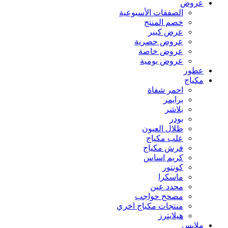
عروض
الصفقات الأسبوعية
خصم المنتج
عرض كبير
عروض حصرية
عروض خاصة
عروض يومية
عطور
مكياج
احمر شفاة
برايمر
بلاشر
بودر
ظلال العيون
علب مكياج
فرش مكياج
كريم اساس
كونتور
ماسكرا
محدد عين
مصحح حواجب
منتجات مكياج اخري
هيلايترز
ملابس