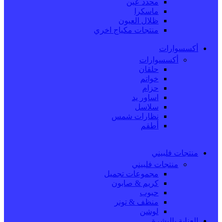
محدد عين
ماسكرا
ظلال العيون
منتجات مكياج اخري
أكسسوارات
أكسسوارات
حلقان
خواتم
حزام
اساور يد
سلاسل
نظارات شمس
أطقم
منتجات فلبيني
منتجات فلبيني
مجموعات تجميل
كريم & صابون
حبوب
منظف & تونر
لوشن
العناية بالبشرة