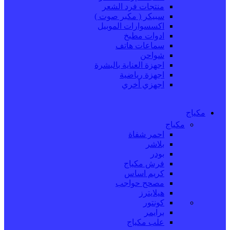
منتجات فرد الشعر
سبيكر ( مكبر صوت )
اكسسوارات الموبيل
ادوات مطبخ
سماعات هاتف
شواحن
اجهزة العناية بالبشرة
اجهزة رياضية
اجهزي أخري
مكياج
مكياج
احمر شفاة
بلاشر
بودر
فرش مكياج
كريم اساس
مصحح حواجب
هيلايترز
كونتور
برايمر
علب مكياج