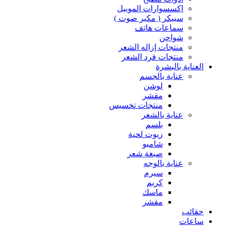
اكسسوارات الموبيل
سبيكر ( مكبر صوت )
سماعات هاتف
شواحن
منتجات إزاله الشعر
منتجات فرد الشعر
العناية بالبشرة
عناية بالجسم
لوشن
مقشر
منتجات تخسيس
عناية بالشعر
بلسم
زيوت لحية
شامبو
صبغة شعر
عناية بالوجه
سيرم
كريم
ماسك
مقشر
حقائب
ساعات