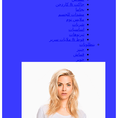
جاكت & كاردجن
بجاما
مشدات للجسم
ملابس نوم
شربات
اساسيات
تيرنوهات
فوط & ملايات سرير
بنطلونات
جينز
قماش
جوبر