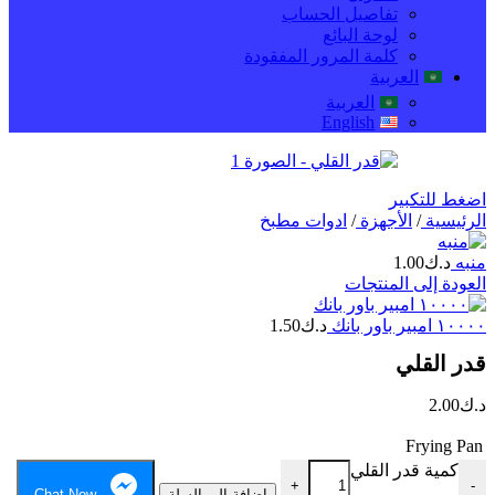
تفاصيل الحساب
لوحة البائع
كلمة المرور المفقودة
العربية
العربية
English
اضغط للتكبير
الرئيسية
/
الأجهزة
/
ادوات مطبخ
منبه
د.ك
1.00
العودة إلى المنتجات
١٠٠٠٠ امبير باور بانك
د.ك
1.50
قدر القلي
د.ك
2.00
Frying Pan
كمية قدر القلي
+
-
إضافة إلى السلة
Chat Now