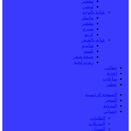
مقشر
لوشن
عناية بالوجه
ماسك
مقشر
سيرم
كريم
عناية بالشعر
شامبو
بلسم
صبغة شعر
زيوت لحية
حقائب
احذية
ساعات
عطور
الصفحة الرئيسية
المتجر
المدونة
حسابي
الطلبات
التنزيلات
العنوان