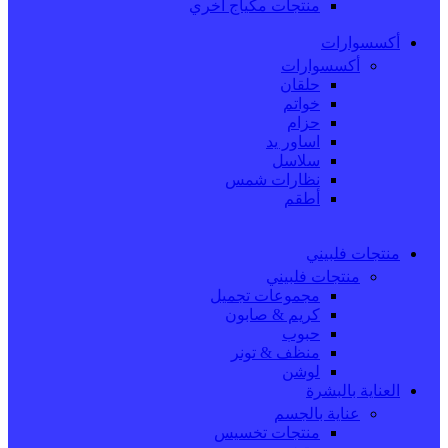
منتجات مكياج اخري
أكسسوارات
أكسسوارات
حلقان
خواتم
حزام
اساور يد
سلاسل
نظارات شمس
أطقم
منتجات فلبيني
منتجات فلبيني
مجموعات تجميل
كريم & صابون
حبوب
منظف & تونر
لوشن
العناية بالبشرة
عناية بالجسم
منتجات تخسيس