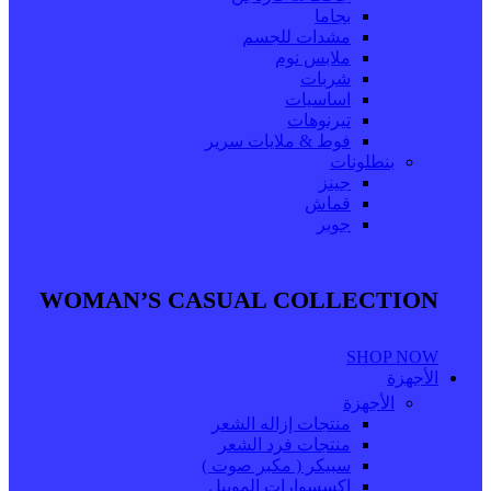
بجاما
مشدات للجسم
ملابس نوم
شربات
اساسيات
تيرنوهات
فوط & ملايات سرير
بنطلونات
جينز
قماش
جوبر
WOMAN’S CASUAL COLLECTION
SHOP NOW
الأجهزة
الأجهزة
منتجات إزاله الشعر
منتجات فرد الشعر
سبيكر ( مكبر صوت )
اكسسوارات الموبيل