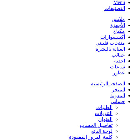
Menu
التصنيفات
ملابس
الأجهزة
مكياج
أكسسوارات
منتجات فلبيني
العناية بالبشرة
حقائب
احذية
ساعات
عطور
الصفحة الرئيسية
المتجر
المدونة
حسابي
الطلبات
التنزيلات
العنوان
تفاصيل الحساب
لوحة البائع
كلمة المرور المفقودة