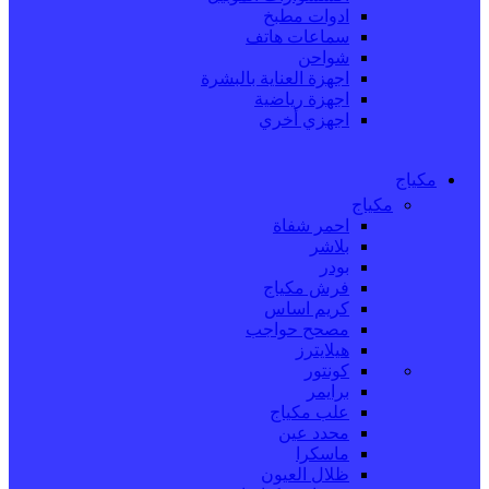
ادوات مطبخ
سماعات هاتف
شواحن
اجهزة العناية بالبشرة
اجهزة رياضية
اجهزي أخري
مكياج
مكياج
احمر شفاة
بلاشر
بودر
فرش مكياج
كريم اساس
مصحح حواجب
هيلايترز
كونتور
برايمر
علب مكياج
محدد عين
ماسكرا
ظلال العيون