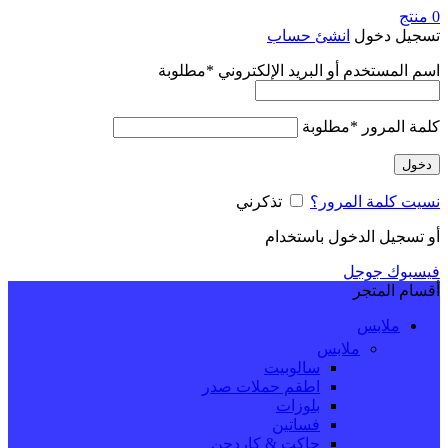
0
منتج
تسجيل دخول
انشئ حساب
اسم المستخدم أو البريد الإلكتروني
*
مطلوبة
كلمة المرور
*
مطلوبة
دخول
نسيت كلمة المرور؟
تذكرني
أو تسجيل الدخول باستخدام
فيسبوك
جوجل
أقسام المتجر
ملابس
ملابس
سالوبيت
اطقم حملات صدر
بلوزات
فساتين
جاكت & كاردجن