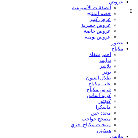
عروض
الصفقات الأسبوعية
خصم المنتج
عرض كبير
عروض حصرية
عروض خاصة
عروض يومية
عطور
مكياج
احمر شفاة
برايمر
بلاشر
بودر
ظلال العيون
علب مكياج
فرش مكياج
كريم اساس
كونتور
ماسكرا
محدد عين
مصحح حواجب
منتجات مكياج اخري
هيلايترز
ملابس