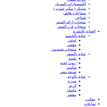
اكسسوارات الموبيل
سبيكر ( مكبر صوت )
سماعات هاتف
شواحن
منتجات إزاله الشعر
منتجات فرد الشعر
العناية بالبشرة
عناية بالجسم
لوشن
مقشر
منتجات تخسيس
عناية بالشعر
بلسم
زيوت لحية
شامبو
صبغة شعر
عناية بالوجه
سيرم
كريم
ماسك
مقشر
حقائب
ساعات