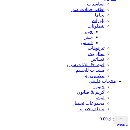
اساسيات
اطقم حملات صدر
بجاما
بلوزات
بنطلونات
جوبر
جينز
قماش
تيرنوهات
سالوبيت
فساتين
فوط & ملايات سرير
مشدات للجسم
ملابس نوم
منتجات فلبيني
حبوب
كريم & صابون
لوشن
مجموعات تجميل
منظف & تونر
0
منتج
د.ك
0.00
Menu