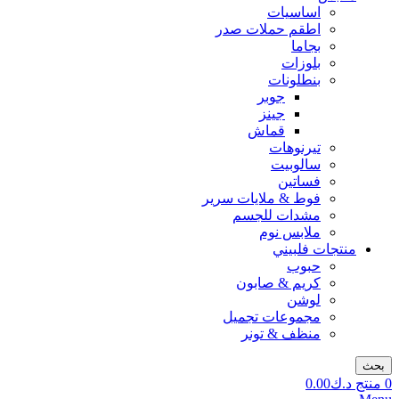
اساسيات
اطقم حملات صدر
بجاما
بلوزات
بنطلونات
جوبر
جينز
قماش
تيرنوهات
سالوبيت
فساتين
فوط & ملايات سرير
مشدات للجسم
ملابس نوم
منتجات فلبيني
حبوب
كريم & صابون
لوشن
مجموعات تجميل
منظف & تونر
بحث
0
منتج
د.ك
0.00