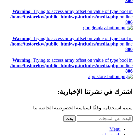
800
Warning
: Trying to access array offset on value of type bool in
/home/tustorekw/public_html/wp-includes/media.php
on line
806
Warning
: Trying to access array offset on value of type bool in
/home/tustorekw/public_html/wp-includes/media.php
on line
800
Warning
: Trying to access array offset on value of type bool in
/home/tustorekw/public_html/wp-includes/media.php
on line
806
اشترك في نشرتنا الإخبارية:
سيتم استخدامه وفقًا لسياسة الخصوصية الخاصة بنا
بحث
Menu
التصنيفات