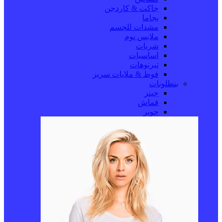
جاكت & كاردجن
بجاما
مشدات للجسم
ملابس نوم
شربات
اساسيات
تيرنوهات
فوط & ملايات سرير
بنطلونات
جينز
قماش
جوبر