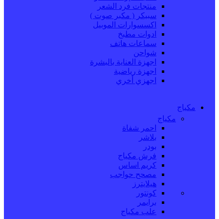
منتجات فرد الشعر
سبيكر ( مكبر صوت )
اكسسوارات الموبيل
ادوات مطبخ
سماعات هاتف
شواحن
اجهزة العناية بالبشرة
اجهزة رياضية
اجهزي أخري
مكياج
مكياج
احمر شفاة
بلاشر
بودر
فرش مكياج
كريم اساس
مصحح حواجب
هيلايترز
كونتور
برايمر
علب مكياج