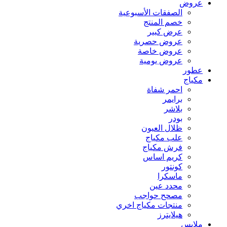
عروض
الصفقات الأسبوعية
خصم المنتج
عرض كبير
عروض حصرية
عروض خاصة
عروض يومية
عطور
مكياج
احمر شفاة
برايمر
بلاشر
بودر
ظلال العيون
علب مكياج
فرش مكياج
كريم اساس
كونتور
ماسكرا
محدد عين
مصحح حواجب
منتجات مكياج اخري
هيلايترز
ملابس