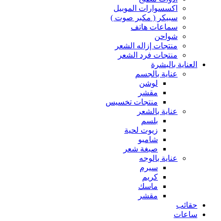
اكسسوارات الموبيل
سبيكر ( مكبر صوت )
سماعات هاتف
شواحن
منتجات إزاله الشعر
منتجات فرد الشعر
العناية بالبشرة
عناية بالجسم
لوشن
مقشر
منتجات تخسيس
عناية بالشعر
بلسم
زيوت لحية
شامبو
صبغة شعر
عناية بالوجه
سيرم
كريم
ماسك
مقشر
حقائب
ساعات