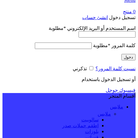
Menu
0
منتج
تسجيل دخول
انشئ حساب
اسم المستخدم أو البريد الإلكتروني
*
مطلوبة
كلمة المرور
*
مطلوبة
دخول
نسيت كلمة المرور؟
تذكرني
أو تسجيل الدخول باستخدام
فيسبوك
جوجل
أقسام المتجر
ملابس
ملابس
سالوبيت
اطقم حملات صدر
بلوزات
فساتين