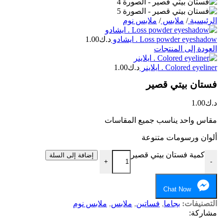
الرئيسية
/
ملابس
/
ملابس نوم
Loss powder eyeshadow . ايشادو
د.ك
1.00
العودة إلى المنتجات
Colored eyeliner . ايلاينر
د.ك
1.00
فستان بيتي قصير
د.ك
1.00
مقاس واحد يناسب جميع المقاسات
ألوان ورسومات متنوعة
كمية فستان بيتي قصير
إضافة إلى السلة
+
-
Chat Now
التصنيفات:
بجاما
,
فساتين
,
ملابس
,
ملابس نوم
مشاركة: