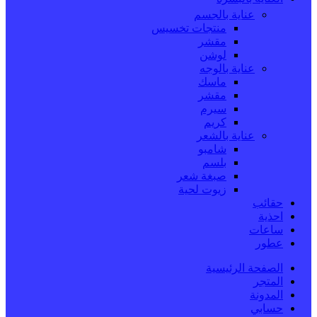
عناية بالجسم
منتجات تخسيس
مقشر
لوشن
عناية بالوجه
ماسك
مقشر
سيرم
كريم
عناية بالشعر
شامبو
بلسم
صبغة شعر
زيوت لحية
حقائب
احذية
ساعات
عطور
الصفحة الرئيسية
المتجر
المدونة
حسابي