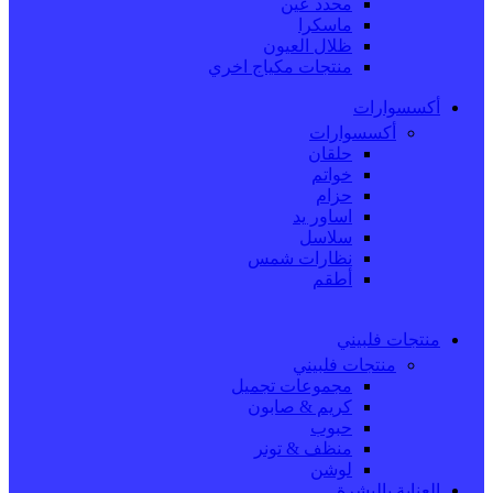
محدد عين
ماسكرا
ظلال العيون
منتجات مكياج اخري
أكسسوارات
أكسسوارات
حلقان
خواتم
حزام
اساور يد
سلاسل
نظارات شمس
أطقم
منتجات فلبيني
منتجات فلبيني
مجموعات تجميل
كريم & صابون
حبوب
منظف & تونر
لوشن
العناية بالبشرة