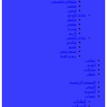
منتجات تخسيس
مقشر
لوشن
عناية بالوجه
ماسك
مقشر
سيرم
كريم
عناية بالشعر
شامبو
بلسم
صبغة شعر
زيوت لحية
حقائب
احذية
ساعات
عطور
الصفحة الرئيسية
المتجر
المدونة
حسابي
الطلبات
التنزيلات