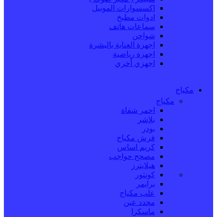
اكسسوارات الموبيل
ادوات مطبخ
سماعات هاتف
شواحن
اجهزة العناية بالبشرة
اجهزة رياضية
اجهزي أخري
مكياج
مكياج
احمر شفاة
بلاشر
بودر
فرش مكياج
كريم اساس
مصحح حواجب
هيلايترز
كونتور
برايمر
علب مكياج
محدد عين
ماسكرا