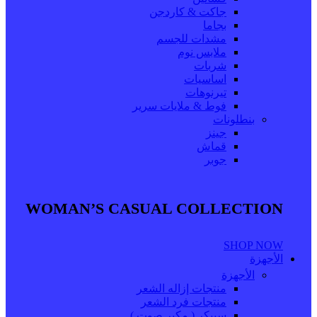
جاكت & كاردجن
بجاما
مشدات للجسم
ملابس نوم
شربات
اساسيات
تيرنوهات
فوط & ملايات سرير
بنطلونات
جينز
قماش
جوبر
WOMAN’S CASUAL COLLECTION
SHOP NOW
الأجهزة
الأجهزة
منتجات إزاله الشعر
منتجات فرد الشعر
سبيكر ( مكبر صوت )