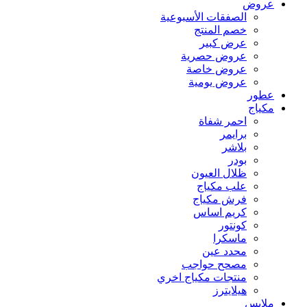
عروض
الصفقات الأسبوعية
خصم المنتج
عرض كبير
عروض حصرية
عروض خاصة
عروض يومية
عطور
مكياج
احمر شفاة
برايمر
بلاشر
بودر
ظلال العيون
علب مكياج
فرش مكياج
كريم اساس
كونتور
ماسكرا
محدد عين
مصحح حواجب
منتجات مكياج اخري
هيلايترز
ملابس