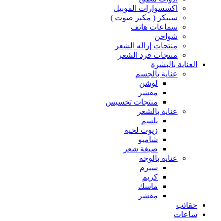
اكسسوارات الموبيل
سبيكر ( مكبر صوت )
سماعات هاتف
شواحن
منتجات إزاله الشعر
منتجات فرد الشعر
العناية بالبشرة
عناية بالجسم
لوشن
مقشر
منتجات تخسيس
عناية بالشعر
بلسم
زيوت لحية
شامبو
صبغة شعر
عناية بالوجه
سيرم
كريم
ماسك
مقشر
حقائب
ساعات