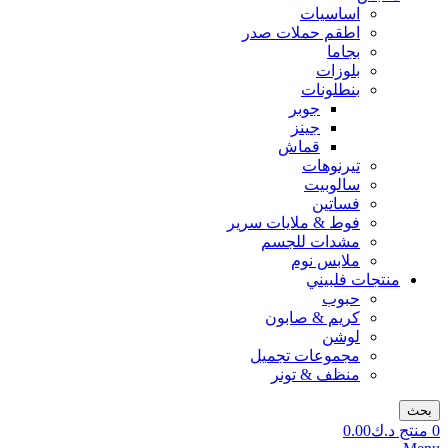
اساسيات
اطقم حملات صدر
بجاما
بلوزات
بنطلونات
جوبر
جينز
قماش
تيرنوهات
سالوبيت
فساتين
فوط & ملايات سرير
مشدات للجسم
ملابس نوم
منتجات فلبيني
حبوب
كريم & صابون
لوشن
مجموعات تجميل
منظف & تونر
بحث
0
منتج
د.ك
0.00