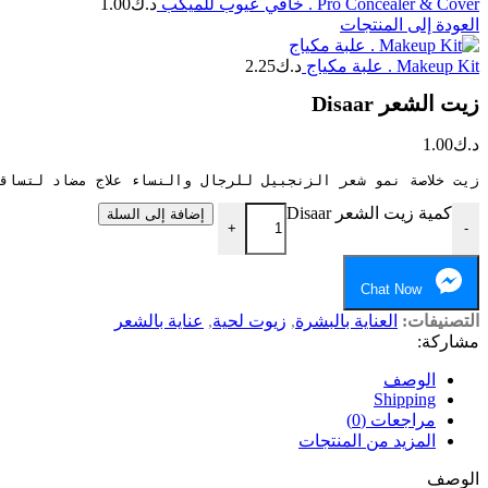
Pro Concealer & Cover . خافي عيوب للميكب
د.ك
1.00
العودة إلى المنتجات
Makeup Kit . علبة مكياج
د.ك
2.25
زيت الشعر Disaar
د.ك
1.00
زيت خلاصة نمو شعر الزنجبيل للرجال والنساء علاج مضاد لتسا
كمية زيت الشعر Disaar
إضافة إلى السلة
+
-
Chat Now
التصنيفات:
العناية بالبشرة
,
زيوت لحية
,
عناية بالشعر
مشاركة:
الوصف
Shipping
مراجعات (0)
المزيد من المنتجات
الوصف