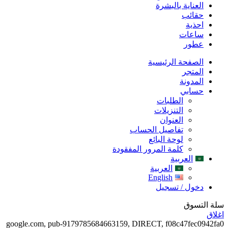
العناية بالبشرة
حقائب
احذية
ساعات
عطور
الصفحة الرئيسية
المتجر
المدونة
حسابي
الطلبات
التنزيلات
العنوان
تفاصيل الحساب
لوحة البائع
كلمة المرور المفقودة
العربية
العربية
English
دخول / تسجيل
سلة التسوق
اغلاق
google.com, pub-9179785684663159, DIRECT, f08c47fec0942fa0