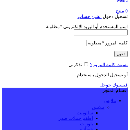
Menu
0
منتج
تسجيل دخول
انشئ حساب
اسم المستخدم أو البريد الإلكتروني
*
مطلوبة
كلمة المرور
*
مطلوبة
دخول
نسيت كلمة المرور؟
تذكرني
أو تسجيل الدخول باستخدام
فيسبوك
جوجل
أقسام المتجر
ملابس
ملابس
سالوبيت
اطقم حملات صدر
بلوزات
فساتين