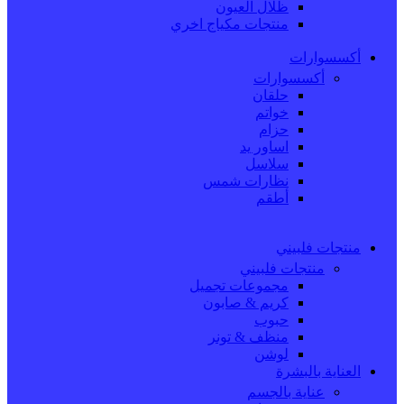
ظلال العيون
منتجات مكياج اخري
أكسسوارات
أكسسوارات
حلقان
خواتم
حزام
اساور يد
سلاسل
نظارات شمس
أطقم
منتجات فلبيني
منتجات فلبيني
مجموعات تجميل
كريم & صابون
حبوب
منظف & تونر
لوشن
العناية بالبشرة
عناية بالجسم