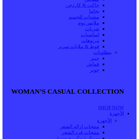
جاكت & كاردجن
بجاما
مشدات للجسم
ملابس نوم
شربات
اساسيات
تيرنوهات
فوط & ملايات سرير
بنطلونات
جينز
قماش
جوبر
WOMAN’S CASUAL COLLECTION
SHOP NOW
الأجهزة
الأجهزة
منتجات إزاله الشعر
منتجات فرد الشعر
سبيكر ( مكبر صوت )