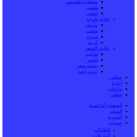
منتجات تخسيس
مقشر
لوشن
عناية بالوجه
ماسك
مقشر
سيرم
كريم
عناية بالشعر
شامبو
بلسم
صبغة شعر
زيوت لحية
حقائب
احذية
ساعات
عطور
الصفحة الرئيسية
المتجر
المدونة
حسابي
الطلبات
التنزيلات