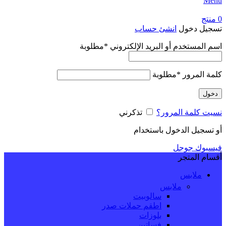
Menu
0
منتج
تسجيل دخول
انشئ حساب
اسم المستخدم أو البريد الإلكتروني
*
مطلوبة
كلمة المرور
*
مطلوبة
دخول
نسيت كلمة المرور؟
تذكرني
أو تسجيل الدخول باستخدام
فيسبوك
جوجل
أقسام المتجر
ملابس
ملابس
سالوبيت
اطقم حملات صدر
بلوزات
فساتين