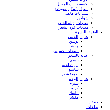
اكسسوارات الموبيل
سبيكر ( مكبر صوت )
سماعات هاتف
شواحن
منتجات إزاله الشعر
منتجات فرد الشعر
العناية بالبشرة
عناية بالجسم
لوشن
مقشر
منتجات تخسيس
عناية بالشعر
بلسم
زيوت لحية
شامبو
صبغة شعر
عناية بالوجه
سيرم
كريم
ماسك
مقشر
حقائب
ساعات