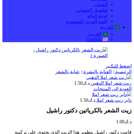
العنوان
تفاصيل الحساب
لوحة البائع
كلمة المرور المفقودة
العربية
العربية
English
اضغط للتكبير
الرئيسية
/
العناية بالبشرة
/
عناية بالشعر
زيت شعر املا الذهبي
د.ك
1.50
العودة إلى المنتجات
دابر زيت شعر املا
د.ك
1.50
زيت الشعر بالكرياتين دكتور راشيل
د.ك
1.00
قامت دكتور راشيل بتطوير هذا الزيت الذي يحتوي على تركيبة