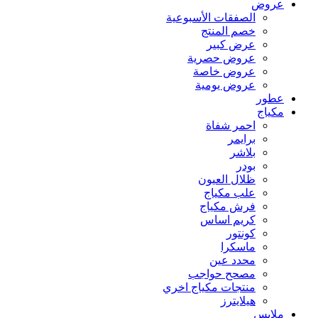
عروض
الصفقات الأسبوعية
خصم المنتج
عرض كبير
عروض حصرية
عروض خاصة
عروض يومية
عطور
مكياج
احمر شفاة
برايمر
بلاشر
بودر
ظلال العيون
علب مكياج
فرش مكياج
كريم اساس
كونتور
ماسكرا
محدد عين
مصحح حواجب
منتجات مكياج اخري
هيلايترز
ملابس