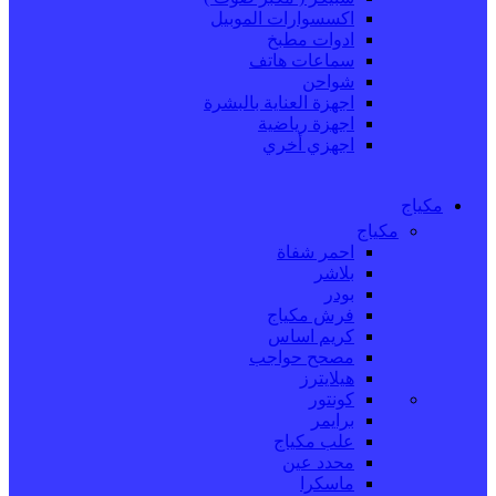
اكسسوارات الموبيل
ادوات مطبخ
سماعات هاتف
شواحن
اجهزة العناية بالبشرة
اجهزة رياضية
اجهزي أخري
مكياج
مكياج
احمر شفاة
بلاشر
بودر
فرش مكياج
كريم اساس
مصحح حواجب
هيلايترز
كونتور
برايمر
علب مكياج
محدد عين
ماسكرا