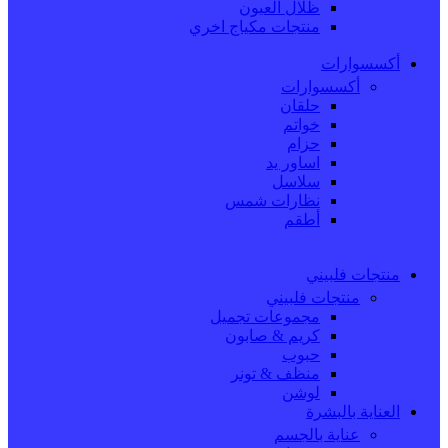
ظلال العيون
منتجات مكياج اخري
أكسسوارات
أكسسوارات
حلقان
خواتم
حزام
اساور يد
سلاسل
نظارات شمس
أطقم
منتجات فلبيني
منتجات فلبيني
مجموعات تجميل
كريم & صابون
حبوب
منظف & تونر
لوشن
العناية بالبشرة
عناية بالجسم