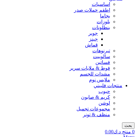
اساسيات
اطقم حملات صدر
بجاما
بلوزات
بنطلونات
جوبر
جينز
قماش
تيرنوهات
سالوبيت
فساتين
فوط & ملايات سرير
مشدات للجسم
ملابس نوم
منتجات فلبيني
حبوب
كريم & صابون
لوشن
مجموعات تجميل
منظف & تونر
بحث
0
منتج
د.ك
0.00