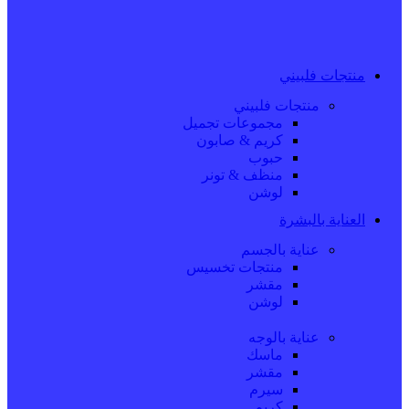
منتجات فلبيني
منتجات فلبيني
مجموعات تجميل
كريم & صابون
حبوب
منظف & تونر
لوشن
العناية بالبشرة
عناية بالجسم
منتجات تخسيس
مقشر
لوشن
عناية بالوجه
ماسك
مقشر
سيرم
كريم