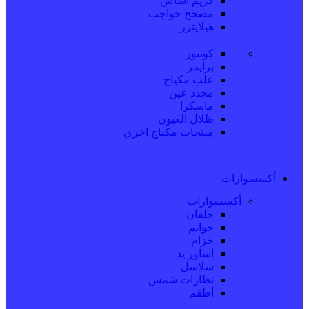
كريم اساس
مصحح حواجب
هيلايترز
كونتور
برايمر
علب مكياج
محدد عين
ماسكرا
ظلال العيون
منتجات مكياج اخري
أكسسوارات
أكسسوارات
حلقان
خواتم
حزام
اساور يد
سلاسل
نظارات شمس
أطقم