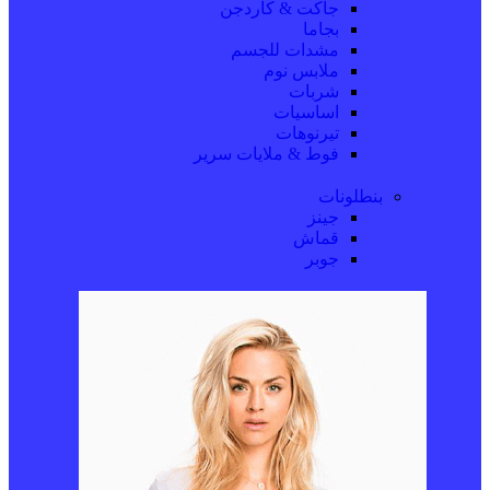
جاكت & كاردجن
بجاما
مشدات للجسم
ملابس نوم
شربات
اساسيات
تيرنوهات
فوط & ملايات سرير
بنطلونات
جينز
قماش
جوبر