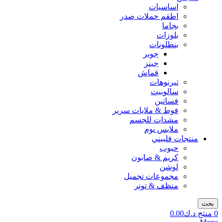
اساسيات
اطقم حملات صدر
بجاما
بلوزات
بنطلونات
جوبر
جينز
قماش
تيرنوهات
سالوبيت
فساتين
فوط & ملايات سرير
مشدات للجسم
ملابس نوم
منتجات فلبيني
حبوب
كريم & صابون
لوشن
مجموعات تجميل
منظف & تونر
بحث
0
منتج
د.ك
0.00