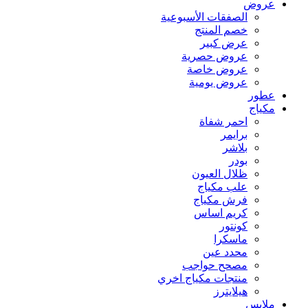
عروض
الصفقات الأسبوعية
خصم المنتج
عرض كبير
عروض حصرية
عروض خاصة
عروض يومية
عطور
مكياج
احمر شفاة
برايمر
بلاشر
بودر
ظلال العيون
علب مكياج
فرش مكياج
كريم اساس
كونتور
ماسكرا
محدد عين
مصحح حواجب
منتجات مكياج اخري
هيلايترز
ملابس