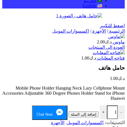
العربية
English
اضغط للتكبير
الرئيسية
/
الأجهزة
/
اكسسوارات الموبيل
ماوس
د.ك
2.00
العودة إلى المنتجات
فتاحه المعلبات
د.ك
1.00
حامل هاتف
د.ك
1.00
Mobile Phone Holder Hanging Neck Lazy Cellphone Mount
Accessories Adjustable 360 Degree Phones Holder Stand for iPhone
Huawei
+
-
إضافة إلى السلة
Chat Now
التصنيفات:
اكسسوارات الموبيل
,
الأجهزة