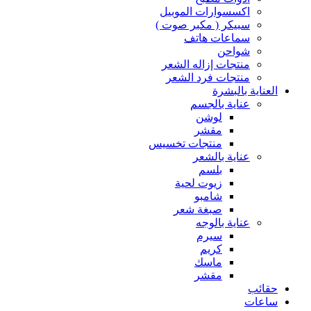
اكسسوارات الموبيل
سبيكر ( مكبر صوت )
سماعات هاتف
شواحن
منتجات إزاله الشعر
منتجات فرد الشعر
العناية بالبشرة
عناية بالجسم
لوشن
مقشر
منتجات تخسيس
عناية بالشعر
بلسم
زيوت لحية
شامبو
صبغة شعر
عناية بالوجه
سيرم
كريم
ماسك
مقشر
حقائب
ساعات