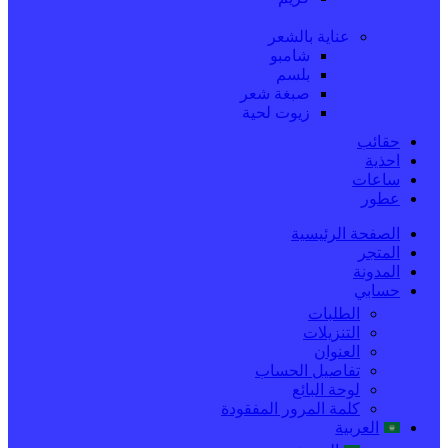
عناية بالشعر
شامبو
بلسم
صبغة شعر
زيوت لحية
حقائب
احذية
ساعات
عطور
الصفحة الرئيسية
المتجر
المدونة
حسابي
الطلبات
التنزيلات
العنوان
تفاصيل الحساب
لوحة البائع
كلمة المرور المفقودة
العربية