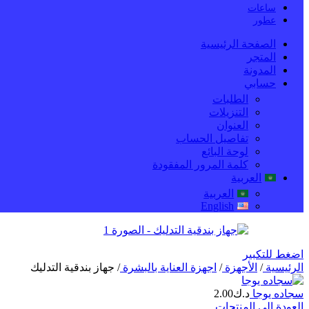
ساعات
عطور
الصفحة الرئيسية
المتجر
المدونة
حسابي
الطلبات
التنزيلات
العنوان
تفاصيل الحساب
لوحة البائع
كلمة المرور المفقودة
العربية
العربية
English
اضغط للتكبير
الرئيسية
/
الأجهزة
/
اجهزة العناية بالبشرة
/
جهاز بندقية التدليك
سجاده يوجا
د.ك
2.00
العودة إلى المنتجات