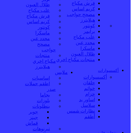
فرش مكياج
ظلال العيون
كريم اساس
علب مكياج
مصحح حواجب
فرش مكياج
هيلايترز
كريم اساس
كونتور
كونتور
برايمر
ماسكرا
علب مكياج
محدد عين
محدد عين
مصحح
ماسكرا
حواجب
ظلال العيون
منتجات
منتجات مكياج اخري
مكياج اخري
هيلايترز
أكسسوارات
ملابس
أكسسوارات
اساسيات
حلقان
اطقم حملات
خواتم
صدر
حزام
بجاما
اساور يد
بلوزات
سلاسل
بنطلونات
نظارات شمس
جوبر
أطقم
جينز
قماش
تيرنوهات
منتجات فلبيني