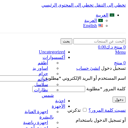
تخطي إلى التنقل
تخطي إلى المحتوى الرئيسي
العربية
العربية
English
بحث
0
منتج
د.ك
0.00
Uncategorized
Menu
أكسسوارات
0
منتج
أطقم
تسجيل دخول
انشئ حساب
اساور يد
حزام
اسم المستخدم أو البريد الإلكتروني
*
مطلوبة
خواتم
سلاسل
كلمة المرور
*
مطلوبة
نظارات
شمس
دخول
احذية
الأجهزة
نسيت كلمة المرور؟
تذكرني
اجهزة العناية
بالبشرة
أو تسجيل الدخول باستخدام
اجهزة رياضية
اجهزي أخري