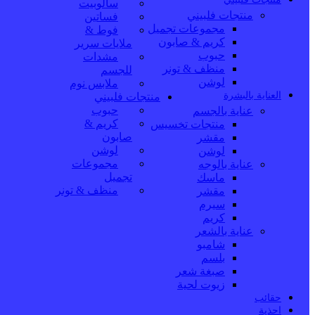
سالوبيت
منتجات فلبيني
فساتين
مجموعات تجميل
فوط &
كريم & صابون
ملايات سرير
حبوب
مشدات
منظف & تونر
للجسم
لوشن
ملابس نوم
العناية بالبشرة
منتجات فلبيني
حبوب
عناية بالجسم
كريم &
منتجات تخسيس
صابون
مقشر
لوشن
لوشن
مجموعات
عناية بالوجه
تجميل
ماسك
منظف & تونر
مقشر
سيرم
كريم
عناية بالشعر
شامبو
بلسم
صبغة شعر
زيوت لحية
حقائب
احذية