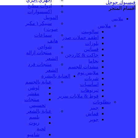
فيسبوك
جوجل
ادوات مطبخ
أقسام المتجر
اكسسوارات
الموبيل
ملابس
سبيكر ( مكبر
ملابس
صوت )
سالوبيت
سماعات
اطقم حملات صدر
هاتف
بلوزات
شواحن
فساتين
منتجات إزاله
جاكت & كاردجن
الشعر
بجاما
منتجات فرد
مشدات للجسم
الشعر
ملابس نوم
العناية بالبشرة
شربات
عناية بالجسم
اساسيات
لوشن
تيرنوهات
مقشر
فوط & ملايات سرير
منتجات
بنطلونات
تخسيس
جينز
عناية بالشعر
قماش
بلسم
جوبر
زيوت
لحية
شامبو