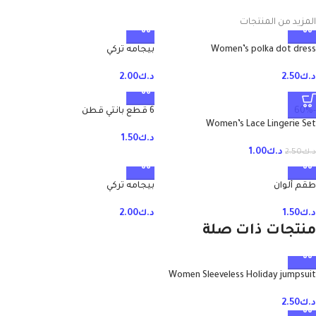
المزيد من المنتجات
Women’s polka dot dress
بيجامه تركي
د.ك
2.50
د.ك
2.00
-60%
6 قطع بانتي قطن
Women’s Lace Lingerie Set
د.ك
1.50
د.ك
1.00
د.ك
2.50
طقم ألوان
بيجامه تركي
د.ك
1.50
د.ك
2.00
منتجات ذات صلة
Women Sleeveless Holiday jumpsuit
د.ك
2.50