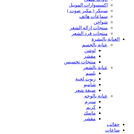
اكسسوارات الموبيل
سبيكر ( مكبر صوت )
سماعات هاتف
شواحن
منتجات إزاله الشعر
منتجات فرد الشعر
العناية بالبشرة
عناية بالجسم
لوشن
مقشر
منتجات تخسيس
عناية بالشعر
بلسم
زيوت لحية
شامبو
صبغة شعر
عناية بالوجه
سيرم
كريم
ماسك
مقشر
حقائب
ساعات