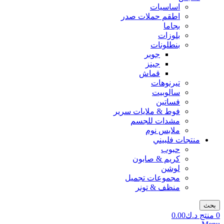
اساسيات
اطقم حملات صدر
بجاما
بلوزات
بنطلونات
جوبر
جينز
قماش
تيرنوهات
سالوبيت
فساتين
فوط & ملايات سرير
مشدات للجسم
ملابس نوم
منتجات فلبيني
حبوب
كريم & صابون
لوشن
مجموعات تجميل
منظف & تونر
بحث
0
منتج
د.ك
0.00