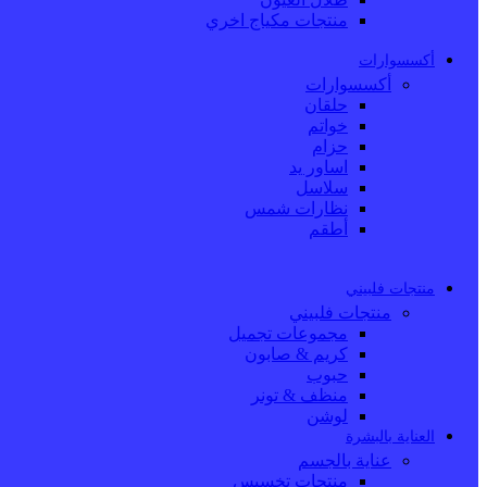
منتجات مكياج اخري
أكسسوارات
أكسسوارات
حلقان
خواتم
حزام
اساور يد
سلاسل
نظارات شمس
أطقم
منتجات فلبيني
منتجات فلبيني
مجموعات تجميل
كريم & صابون
حبوب
منظف & تونر
لوشن
العناية بالبشرة
عناية بالجسم
منتجات تخسيس