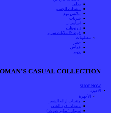
بجاما
مشدات للجسم
ملابس نوم
شربات
اساسيات
تيرنوهات
فوط & ملايات سرير
بنطلونات
جينز
قماش
جوبر
OMAN’S CASUAL COLLECTION
SHOP NOW
الأجهزة
الأجهزة
منتجات إزاله الشعر
منتجات فرد الشعر
سبيكر ( مكبر صوت )