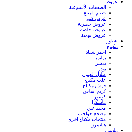
عروض
الصفقات الأسبوعية
خصم المنتج
عرض كبير
عروض حصرية
عروض خاصة
عروض يومية
عطور
مكياج
احمر شفاة
برايمر
بلاشر
بودر
ظلال العيون
علب مكياج
فرش مكياج
كريم اساس
كونتور
ماسكرا
محدد عين
مصحح حواجب
منتجات مكياج اخري
هيلايترز
ملابس