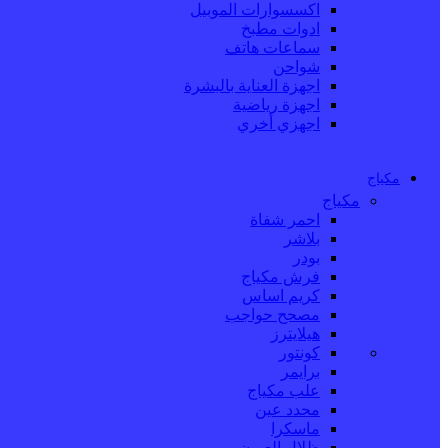
اكسسوارات الموبيل
ادوات مطبخ
سماعات هاتف
شواحن
اجهزة العناية بالبشرة
اجهزة رياضية
اجهزي أخري
مكياج
مكياج
احمر شفاة
بلاشر
بودر
فرش مكياج
كريم اساس
مصحح حواجب
هيلايترز
كونتور
برايمر
علب مكياج
محدد عين
ماسكرا
ظلال العيون