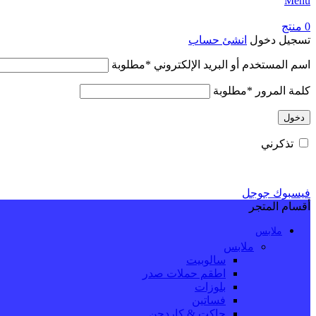
Menu
0
منتج
تسجيل دخول
انشئ حساب
اسم المستخدم أو البريد الإلكتروني
*
مطلوبة
كلمة المرور
*
مطلوبة
دخول
تذكرني
فيسبوك
جوجل
أقسام المتجر
ملابس
ملابس
سالوبيت
اطقم حملات صدر
بلوزات
فساتين
جاكت & كاردجن