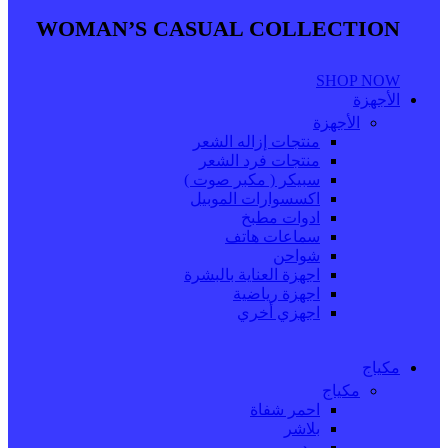
WOMAN’S CASUAL COLLECTION
SHOP NOW
الأجهزة
الأجهزة
منتجات إزاله الشعر
منتجات فرد الشعر
سبيكر ( مكبر صوت )
اكسسوارات الموبيل
ادوات مطبخ
سماعات هاتف
شواحن
اجهزة العناية بالبشرة
اجهزة رياضية
اجهزي أخري
مكياج
مكياج
احمر شفاة
بلاشر
بودر