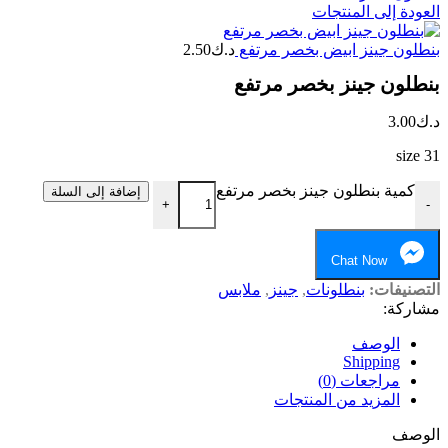
العودة إلى المنتجات
بنطلون جينز ابيض بخصر مرتفع
د.ك
2.50
بنطلون جينز بخصر مرتفع
د.ك
3.00
size 31
كمية بنطلون جينز بخصر مرتفع
إضافة إلى السلة
+
-
Chat Now
التصنيفات:
بنطلونات
,
جينز
,
ملابس
مشاركة:
الوصف
Shipping
مراجعات (0)
المزيد من المنتجات
الوصف