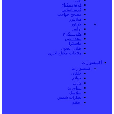
فرش مكياج
كريم اساس
مصحح حواجب
هيلايترز
كونتور
برايمر
علب مكياج
محدد عين
ماسكرا
ظلال العيون
منتجات مكياج اخري
أكسسوارات
أكسسوارات
حلقان
خواتم
حزام
اساور يد
سلاسل
نظارات شمس
أطقم