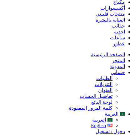
مكياج
أكسسوارات
منتجات فلبيني
العناية بالبشرة
حقائب
احذية
ساعات
عطور
الصفحة الرئيسية
المتجر
المدونة
حسابي
الطلبات
التنزيلات
العنوان
تفاصيل الحساب
لوحة البائع
كلمة المرور المفقودة
العربية
العربية
English
دخول / تسجيل