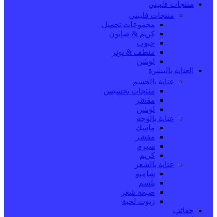
منتجات فلبيني
منتجات فلبيني
مجموعات تجميل
كريم & صابون
حبوب
منظف & تونر
لوشن
العناية بالبشرة
عناية بالجسم
منتجات تخسيس
مقشر
لوشن
عناية بالوجه
ماسك
مقشر
سيرم
كريم
عناية بالشعر
شامبو
بلسم
صبغة شعر
زيوت لحية
حقائب