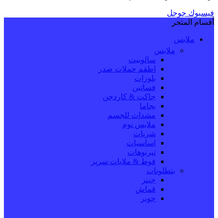
فيسبوك
جوجل
أقسام المتجر
ملابس
ملابس
سالوبيت
اطقم حملات صدر
بلوزات
فساتين
جاكت & كاردجن
بجاما
مشدات للجسم
ملابس نوم
شربات
اساسيات
تيرنوهات
فوط & ملايات سرير
بنطلونات
جينز
قماش
جوبر