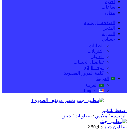
احذية
ساعات
عطور
الصفحة الرئيسية
المتجر
المدونة
حسابي
الطلبات
التنزيلات
العنوان
تفاصيل الحساب
لوحة البائع
كلمة المرور المفقودة
العربية
العربية
English
اضغط للتكبير
الرئيسية
/
ملابس
/
بنطلونات
/
جينز
بنطلون جينز
د.ك
2.50