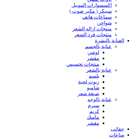
اكسسوارات الموبيل
سبيكر ( مكبر صوت )
سماعات هاتف
شواحن
منتجات إزاله الشعر
منتجات فرد الشعر
العناية بالبشرة
عناية بالجسم
لوشن
مقشر
منتجات تخسيس
عناية بالشعر
بلسم
زيوت لحية
شامبو
صبغة شعر
عناية بالوجه
سيرم
كريم
ماسك
مقشر
حقائب
ساعات