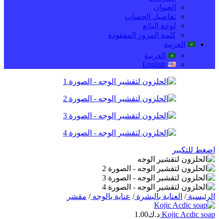
العنوان
تفاصيل الحساب
لوحة البائع
كلمة المرور المفقودة
العربية
العربية
English
اضغط للتكبير
الرئيسية
/
العناية بالبشرة
/
عناية بالوجه
/
مقشر
Kojic Acdic soap
د.ك
1.00