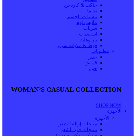
جاكت & كاردجن
بجاما
مشدات للجسم
ملابس نوم
شربات
اساسيات
تيرنوهات
فوط & ملايات سرير
بنطلونات
جينز
قماش
جوبر
WOMAN’S CASUAL COLLECTION
SHOP NOW
الأجهزة
الأجهزة
منتجات إزاله الشعر
منتجات فرد الشعر
سبيكر ( مكبر صوت )