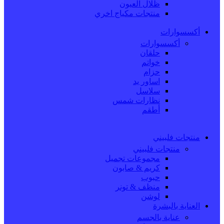
ظلال العيون
منتجات مكياج اخري
أكسسوارات
أكسسوارات
حلقان
خواتم
حزام
اساور يد
سلاسل
نظارات شمس
أطقم
منتجات فلبيني
منتجات فلبيني
مجموعات تجميل
كريم & صابون
حبوب
منظف & تونر
لوشن
العناية بالبشرة
عناية بالجسم