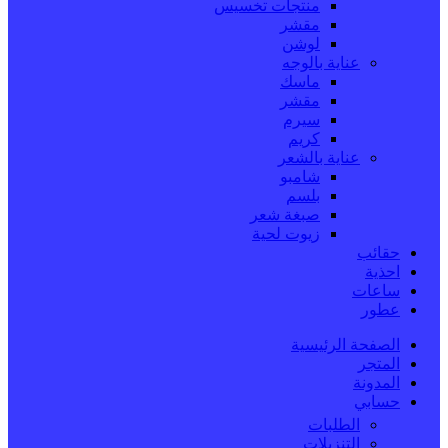
منتجات تخسيس
مقشر
لوشن
عناية بالوجه
ماسك
مقشر
سيرم
كريم
عناية بالشعر
شامبو
بلسم
صبغة شعر
زيوت لحية
حقائب
احذية
ساعات
عطور
الصفحة الرئيسية
المتجر
المدونة
حسابي
الطلبات
التنزيلات