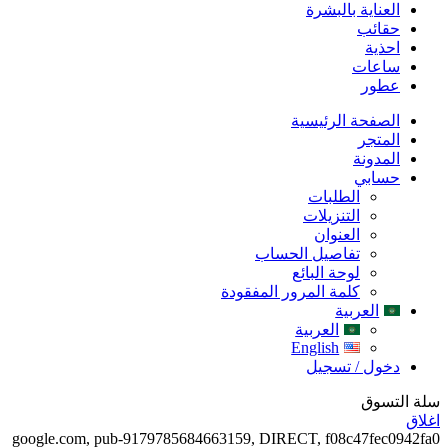
العناية بالبشرة
حقائب
احذية
ساعات
عطور
الصفحة الرئيسية
المتجر
المدونة
حسابي
الطلبات
التنزيلات
العنوان
تفاصيل الحساب
لوحة البائع
كلمة المرور المفقودة
العربية
العربية
English
دخول / تسجيل
سلة التسوق
اغلاق
google.com, pub-9179785684663159, DIRECT, f08c47fec0942fa0