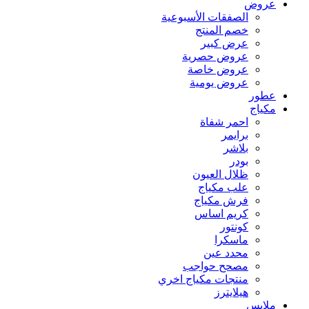
عروض
الصفقات الأسبوعية
خصم المنتج
عرض كبير
عروض حصرية
عروض خاصة
عروض يومية
عطور
مكياج
احمر شفاة
برايمر
بلاشر
بودر
ظلال العيون
علب مكياج
فرش مكياج
كريم اساس
كونتور
ماسكرا
محدد عين
مصحح حواجب
منتجات مكياج اخري
هيلايترز
ملابس