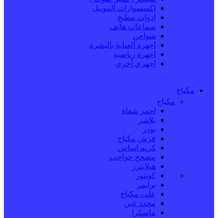
اكسسوارات الموبيل
ادوات مطبخ
سماعات هاتف
شواحن
اجهزة العناية بالبشرة
اجهزة رياضية
اجهزي أخري
مكياج
مكياج
احمر شفاة
بلاشر
بودر
فرش مكياج
كريم اساس
مصحح حواجب
هيلايترز
كونتور
برايمر
علب مكياج
محدد عين
ماسكرا