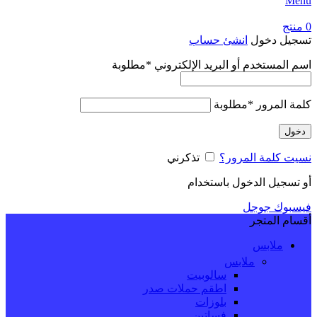
Menu
0
منتج
تسجيل دخول
انشئ حساب
اسم المستخدم أو البريد الإلكتروني
*
مطلوبة
كلمة المرور
*
مطلوبة
دخول
نسيت كلمة المرور؟
تذكرني
أو تسجيل الدخول باستخدام
فيسبوك
جوجل
أقسام المتجر
ملابس
ملابس
سالوبيت
اطقم حملات صدر
بلوزات
فساتين