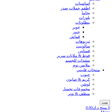
اساسيات
اطقم حملات صدر
بجاما
بلوزات
بنطلونات
جوبر
جينز
قماش
تيرنوهات
سالوبيت
فساتين
فوط & ملايات سرير
مشدات للجسم
ملابس نوم
منتجات فلبيني
حبوب
كريم & صابون
لوشن
مجموعات تجميل
منظف & تونر
بحث
0
منتج
د.ك
0.00