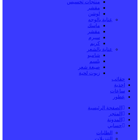
منتجات تخسيس
مقشر
لوشن
عناية بالوجه
ماسك
مقشر
سيرم
كريم
عناية بالشعر
شامبو
بلسم
صبغة شعر
زيوت لحية
حقائب
احذية
ساعات
عطور
الصفحة الرئيسية
المتجر
المدونة
حسابي
الطلبات
التنزيلات