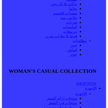
جاكت & كاردجن
بجاما
مشدات للجسم
ملابس نوم
شربات
اساسيات
تيرنوهات
فوط & ملايات سرير
بنطلونات
جينز
قماش
جوبر
WOMAN’S CASUAL COLLECTION
SHOP NOW
الأجهزة
الأجهزة
منتجات إزاله الشعر
منتجات فرد الشعر
سبيكر ( مكبر صوت )