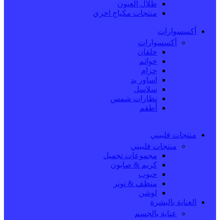
ظلال العيون
منتجات مكياج اخري
أكسسوارات
أكسسوارات
حلقان
خواتم
حزام
اساور يد
سلاسل
نظارات شمس
أطقم
منتجات فلبيني
منتجات فلبيني
مجموعات تجميل
كريم & صابون
حبوب
منظف & تونر
لوشن
العناية بالبشرة
عناية بالجسم