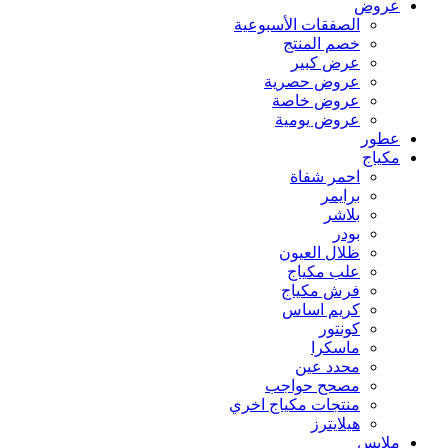
عروض
الصفقات الأسبوعية
خصم المنتج
عرض كبير
عروض حصرية
عروض خاصة
عروض يومية
عطور
مكياج
احمر شفاة
برايمر
بلاشر
بودر
ظلال العيون
علب مكياج
فرش مكياج
كريم اساس
كونتور
ماسكرا
محدد عين
مصحح حواجب
منتجات مكياج اخري
هيلايترز
ملابس