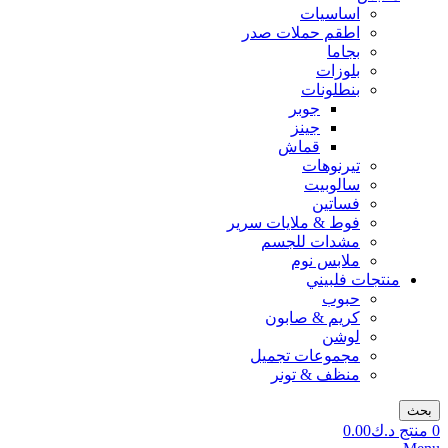
اساسيات
اطقم حملات صدر
بجاما
بلوزات
بنطلونات
جوبر
جينز
قماش
تيرنوهات
سالوبيت
فساتين
فوط & ملايات سرير
مشدات للجسم
ملابس نوم
منتجات فلبيني
حبوب
كريم & صابون
لوشن
مجموعات تجميل
منظف & تونر
بحث
0
منتج
د.ك
0.00