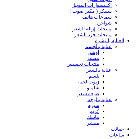
اكسسوارات الموبيل
سبيكر ( مكبر صوت )
سماعات هاتف
شواحن
منتجات إزاله الشعر
منتجات فرد الشعر
العناية بالبشرة
عناية بالجسم
لوشن
مقشر
منتجات تخسيس
عناية بالشعر
بلسم
زيوت لحية
شامبو
صبغة شعر
عناية بالوجه
سيرم
كريم
ماسك
مقشر
حقائب
ساعات