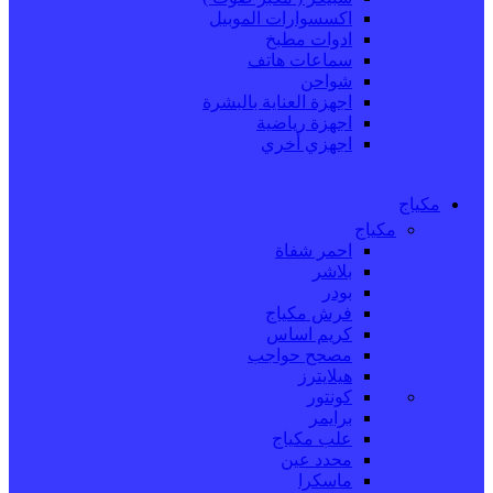
اكسسوارات الموبيل
ادوات مطبخ
سماعات هاتف
شواحن
اجهزة العناية بالبشرة
اجهزة رياضية
اجهزي أخري
مكياج
مكياج
احمر شفاة
بلاشر
بودر
فرش مكياج
كريم اساس
مصحح حواجب
هيلايترز
كونتور
برايمر
علب مكياج
محدد عين
ماسكرا