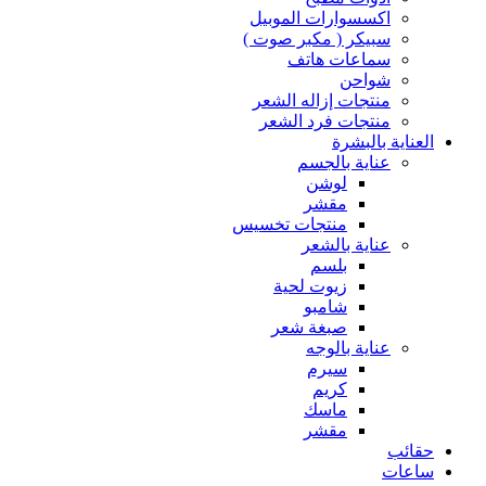
اكسسوارات الموبيل
سبيكر ( مكبر صوت )
سماعات هاتف
شواحن
منتجات إزاله الشعر
منتجات فرد الشعر
العناية بالبشرة
عناية بالجسم
لوشن
مقشر
منتجات تخسيس
عناية بالشعر
بلسم
زيوت لحية
شامبو
صبغة شعر
عناية بالوجه
سيرم
كريم
ماسك
مقشر
حقائب
ساعات