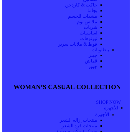
جاكت & كاردجن
بجاما
مشدات للجسم
ملابس نوم
شربات
اساسيات
تيرنوهات
فوط & ملايات سرير
بنطلونات
جينز
قماش
جوبر
WOMAN’S CASUAL COLLECTION
SHOP NOW
الأجهزة
الأجهزة
منتجات إزاله الشعر
منتجات فرد الشعر
سبيكر ( مكبر صوت )