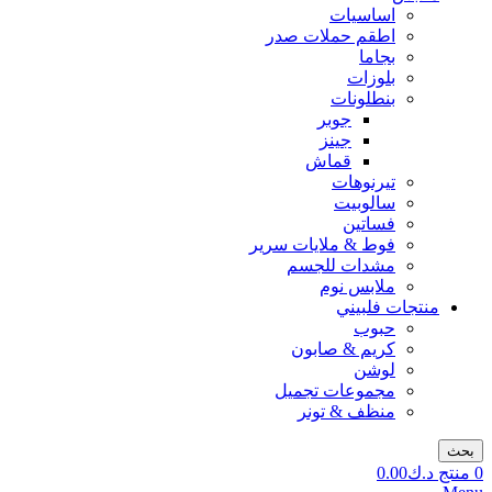
اساسيات
اطقم حملات صدر
بجاما
بلوزات
بنطلونات
جوبر
جينز
قماش
تيرنوهات
سالوبيت
فساتين
فوط & ملايات سرير
مشدات للجسم
ملابس نوم
منتجات فلبيني
حبوب
كريم & صابون
لوشن
مجموعات تجميل
منظف & تونر
بحث
0
منتج
د.ك
0.00