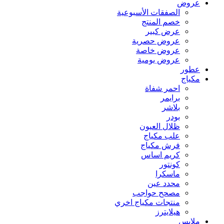
عروض
الصفقات الأسبوعية
خصم المنتج
عرض كبير
عروض حصرية
عروض خاصة
عروض يومية
عطور
مكياج
احمر شفاة
برايمر
بلاشر
بودر
ظلال العيون
علب مكياج
فرش مكياج
كريم اساس
كونتور
ماسكرا
محدد عين
مصحح حواجب
منتجات مكياج اخري
هيلايترز
ملابس