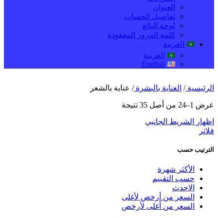
العنوان
تفاصيل الحساب
لوحة البائع
كلمة المرور المفقودة
العربية
العربية
English
الرئيسية
/
العناية بالبشرة
/
عناية بالشعر
عرض 1–24 من أصل 35 نتيجة
إظهار الشريط الجانبي
فلاتر
الترتيب حسب
الأكثر شهرة
حسب التقييم
الاحدث
السعر من أرخص لأغلى
السعر من أغلى لأرخص