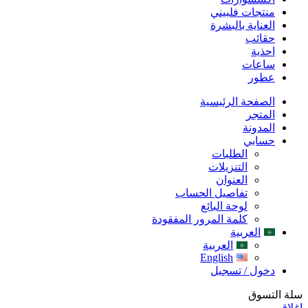
منتجات فلبيني
العناية بالبشرة
حقائب
احذية
ساعات
عطور
الصفحة الرئيسية
المتجر
المدونة
حسابي
الطلبات
التنزيلات
العنوان
تفاصيل الحساب
لوحة البائع
كلمة المرور المفقودة
العربية
العربية
English
دخول / تسجيل
سلة التسوق
اغلاق