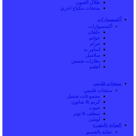
ظلال العيون
منتجات مكياج اخري
أكسسوارات
أكسسوارات
حلقان
خواتم
حزام
اساور يد
سلاسل
نظارات شمس
أطقم
منتجات فلبيني
منتجات فلبيني
مجموعات تجميل
كريم & صابون
حبوب
منظف & تونر
لوشن
العناية بالبشرة
عناية بالجسم