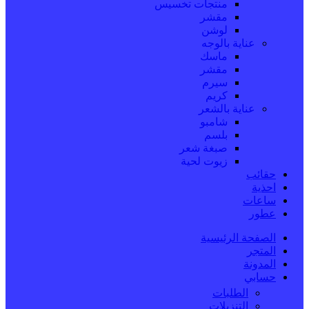
منتجات تخسيس
مقشر
لوشن
عناية بالوجه
ماسك
مقشر
سيرم
كريم
عناية بالشعر
شامبو
بلسم
صبغة شعر
زيوت لحية
حقائب
احذية
ساعات
عطور
الصفحة الرئيسية
المتجر
المدونة
حسابي
الطلبات
التنزيلات