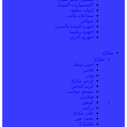
اكسسوارات الموبيل
ادوات مطبخ
سماعات هاتف
شواحن
اجهزة العناية بالبشرة
اجهزة رياضية
اجهزي أخري
مكياج
مكياج
احمر شفاة
بلاشر
بودر
فرش مكياج
كريم اساس
مصحح حواجب
هيلايترز
كونتور
برايمر
علب مكياج
محدد عين
ماسكرا