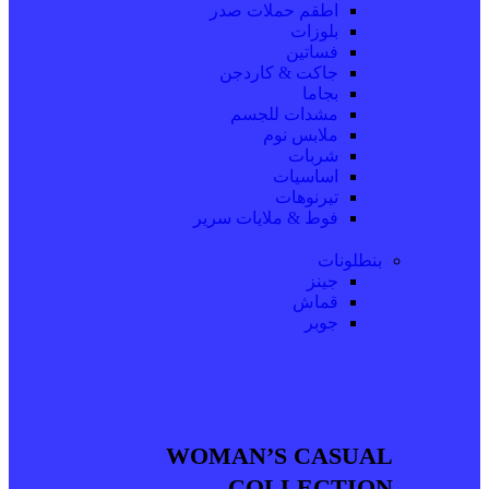
اطقم حملات صدر
بلوزات
فساتين
جاكت & كاردجن
بجاما
مشدات للجسم
ملابس نوم
شربات
اساسيات
تيرنوهات
فوط & ملايات سرير
بنطلونات
جينز
قماش
جوبر
WOMAN’S CASUAL
COLLECTION