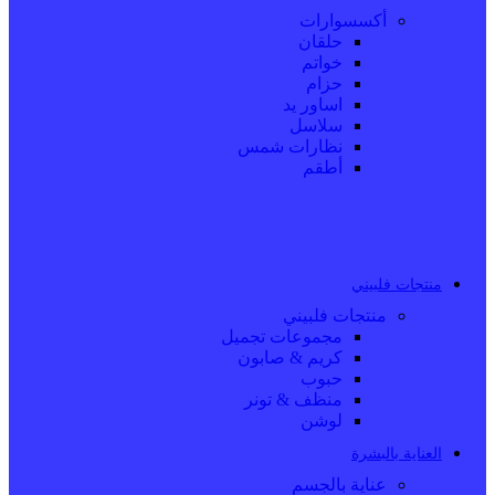
أكسسوارات
حلقان
خواتم
حزام
اساور يد
سلاسل
نظارات شمس
أطقم
منتجات فلبيني
منتجات فلبيني
مجموعات تجميل
كريم & صابون
حبوب
منظف & تونر
لوشن
العناية بالبشرة
عناية بالجسم