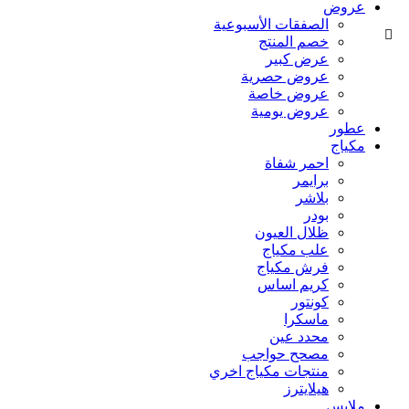
عروض
الصفقات الأسبوعية
خصم المنتج
عرض كبير
عروض حصرية
عروض خاصة
عروض يومية
عطور
مكياج
احمر شفاة
برايمر
بلاشر
بودر
ظلال العيون
علب مكياج
فرش مكياج
كريم اساس
كونتور
ماسكرا
محدد عين
مصحح حواجب
منتجات مكياج اخري
هيلايترز
ملابس