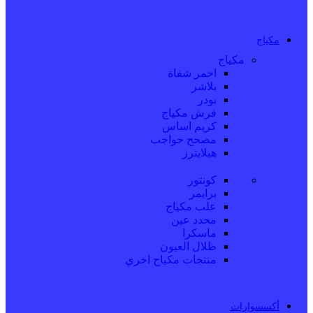
مكياج
مكياج
احمر شفاة
بلاشر
بودر
فرش مكياج
كريم اساس
مصحح حواجب
هيلايترز
كونتور
برايمر
علب مكياج
محدد عين
ماسكرا
ظلال العيون
منتجات مكياج اخري
أكسسوارات