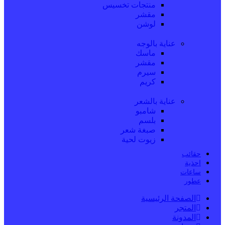
منتجات تخسيس
مقشر
لوشن
عناية بالوجه
ماسك
مقشر
سيرم
كريم
عناية بالشعر
شامبو
بلسم
صبغة شعر
زيوت لحية
حقائب
احذية
ساعات
عطور
الصفحة الرئيسية
المتجر
المدونة