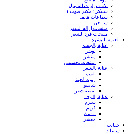
اكسسوارات الموبيل
سبيكر ( مكبر صوت )
سماعات هاتف
شواحن
منتجات إزاله الشعر
منتجات فرد الشعر
العناية بالبشرة
عناية بالجسم
لوشن
مقشر
منتجات تخسيس
عناية بالشعر
بلسم
زيوت لحية
شامبو
صبغة شعر
عناية بالوجه
سيرم
كريم
ماسك
مقشر
حقائب
ساعات