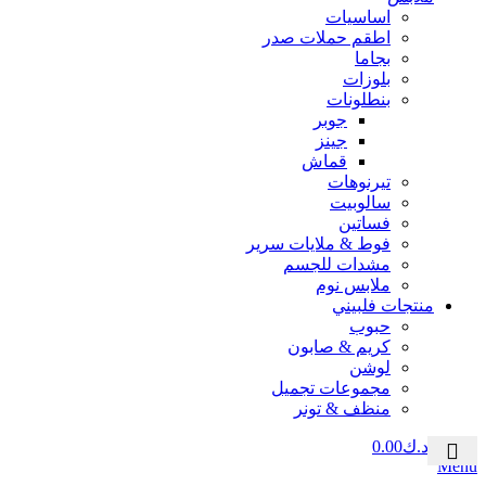
اساسيات
اطقم حملات صدر
بجاما
بلوزات
بنطلونات
جوبر
جينز
قماش
تيرنوهات
سالوبيت
فساتين
فوط & ملايات سرير
مشدات للجسم
ملابس نوم
منتجات فلبيني
حبوب
كريم & صابون
لوشن
مجموعات تجميل
منظف & تونر
0
منتج
د.ك
0.00
Menu