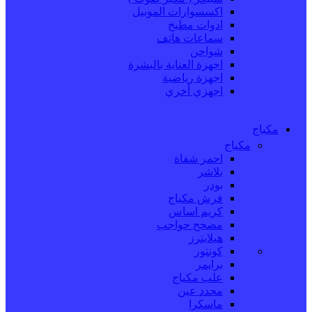
اكسسوارات الموبيل
ادوات مطبخ
سماعات هاتف
شواحن
اجهزة العناية بالبشرة
اجهزة رياضية
اجهزي أخري
مكياج
مكياج
احمر شفاة
بلاشر
بودر
فرش مكياج
كريم اساس
مصحح حواجب
هيلايترز
كونتور
برايمر
علب مكياج
محدد عين
ماسكرا