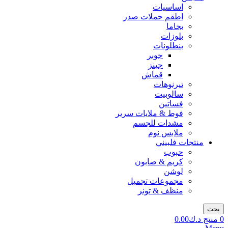
اساسيات
اطقم حملات صدر
بجاما
بلوزات
بنطلونات
جوبر
جينز
قماش
تيرنوهات
سالوبيت
فساتين
فوط & ملايات سرير
مشدات للجسم
ملابس نوم
منتجات فلبيني
حبوب
كريم & صابون
لوشن
مجموعات تجميل
منظف & تونر
بحث
0
منتج
د.ك
0.00