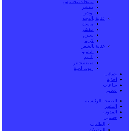
منتجات تخسيس
مقشر
لوشن
عناية بالوجه
ماسك
مقشر
سيرم
كريم
عناية بالشعر
شامبو
بلسم
صبغة شعر
زيوت لحية
حقائب
احذية
ساعات
عطور
الصفحة الرئيسية
المتجر
المدونة
حسابي
الطلبات
التنزيلات