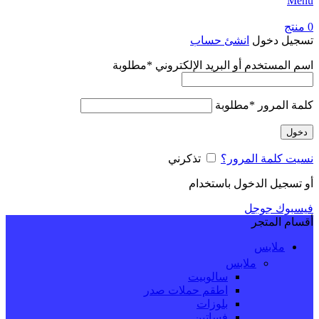
Menu
0
منتج
تسجيل دخول
انشئ حساب
اسم المستخدم أو البريد الإلكتروني
*
مطلوبة
كلمة المرور
*
مطلوبة
دخول
نسيت كلمة المرور؟
تذكرني
أو تسجيل الدخول باستخدام
فيسبوك
جوجل
أقسام المتجر
ملابس
ملابس
سالوبيت
اطقم حملات صدر
بلوزات
فساتين