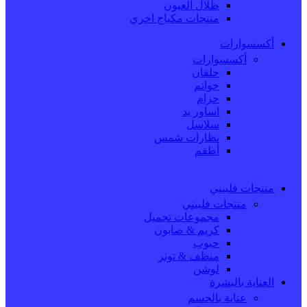
ظلال العيون
منتجات مكياج اخري
أكسسوارات
أكسسوارات
حلقان
خواتم
حزام
اساور يد
سلاسل
نظارات شمس
أطقم
منتجات فلبيني
منتجات فلبيني
مجموعات تجميل
كريم & صابون
حبوب
منظف & تونر
لوشن
العناية بالبشرة
عناية بالجسم