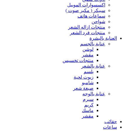
اكسسوارات الموبيل
سبيكر ( مكبر صوت )
سماعات هاتف
شواحن
منتجات إزاله الشعر
منتجات فرد الشعر
العناية بالبشرة
عناية بالجسم
لوشن
مقشر
منتجات تخسيس
عناية بالشعر
بلسم
زيوت لحية
شامبو
صبغة شعر
عناية بالوجه
سيرم
كريم
ماسك
مقشر
حقائب
ساعات