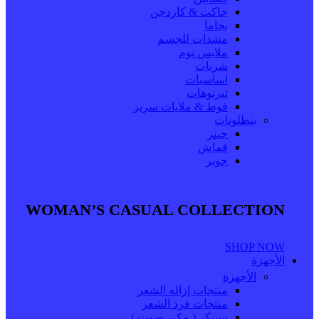
جاكت & كاردجن
بجاما
مشدات للجسم
ملابس نوم
شربات
اساسيات
تيرنوهات
فوط & ملايات سرير
بنطلونات
جينز
قماش
جوبر
WOMAN’S CASUAL COLLECTION
SHOP NOW
الأجهزة
الأجهزة
منتجات إزاله الشعر
منتجات فرد الشعر
سبيكر ( مكبر صوت )