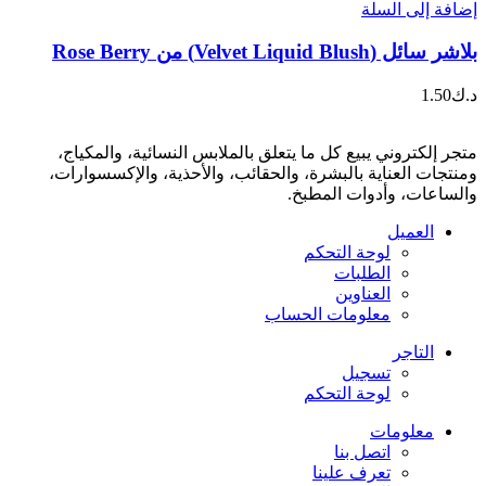
إضافة إلى السلة
بلاشر سائل (Velvet Liquid Blush) من Rose Berry
د.ك
1.50
متجر إلكتروني يبيع كل ما يتعلق بالملابس النسائية، والمكياج،
ومنتجات العناية بالبشرة، والحقائب، والأحذية، والإكسسوارات،
والساعات، وأدوات المطبخ.
العميل
لوحة التحكم
الطلبات
العناوين
معلومات الحساب
التاجر
تسجيل
لوحة التحكم
معلومات
اتصل بنا
تعرف علينا