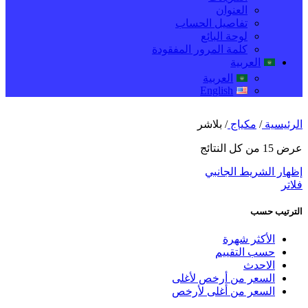
العنوان
تفاصيل الحساب
لوحة البائع
كلمة المرور المفقودة
العربية
العربية
English
الرئيسية
/
مكياج
/
بلاشر
عرض ⁦15⁩ من كل النتائج
إظهار الشريط الجانبي
فلاتر
الترتيب حسب
الأكثر شهرة
حسب التقييم
الاحدث
السعر من أرخص لأغلى
السعر من أغلى لأرخص