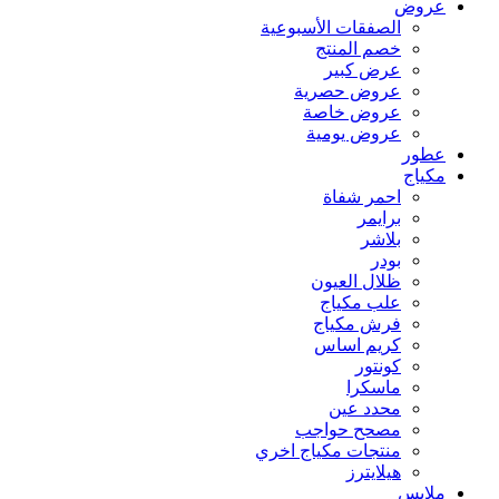
عروض
الصفقات الأسبوعية
خصم المنتج
عرض كبير
عروض حصرية
عروض خاصة
عروض يومية
عطور
مكياج
احمر شفاة
برايمر
بلاشر
بودر
ظلال العيون
علب مكياج
فرش مكياج
كريم اساس
كونتور
ماسكرا
محدد عين
مصحح حواجب
منتجات مكياج اخري
هيلايترز
ملابس