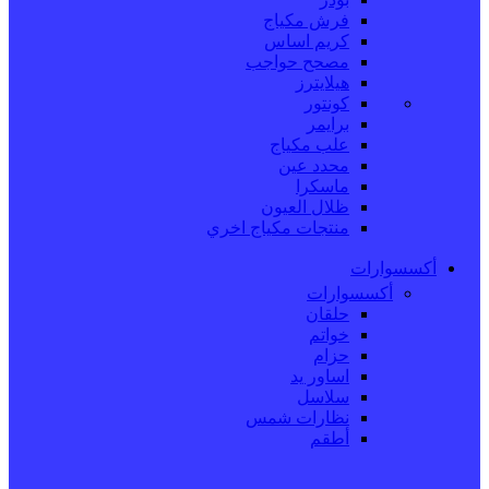
فرش مكياج
كريم اساس
مصحح حواجب
هيلايترز
كونتور
برايمر
علب مكياج
محدد عين
ماسكرا
ظلال العيون
منتجات مكياج اخري
أكسسوارات
أكسسوارات
حلقان
خواتم
حزام
اساور يد
سلاسل
نظارات شمس
أطقم