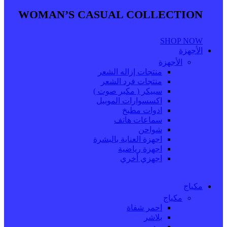
WOMAN’S CASUAL COLLECTION
SHOP NOW
الأجهزة
الأجهزة
منتجات إزاله الشعر
منتجات فرد الشعر
سبيكر ( مكبر صوت )
اكسسوارات الموبيل
ادوات مطبخ
سماعات هاتف
شواحن
اجهزة العناية بالبشرة
اجهزة رياضية
اجهزي أخري
مكياج
مكياج
احمر شفاة
بلاشر
بودر