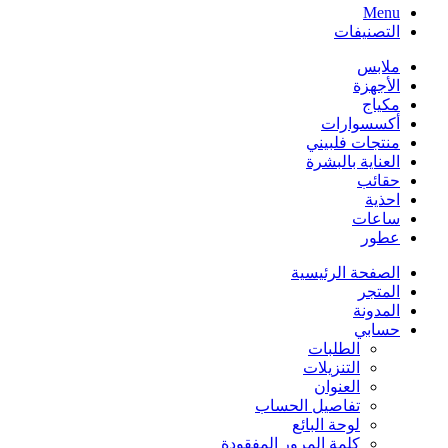
Menu
التصنيفات
ملابس
الأجهزة
مكياج
أكسسوارات
منتجات فلبيني
العناية بالبشرة
حقائب
احذية
ساعات
عطور
الصفحة الرئيسية
المتجر
المدونة
حسابي
الطلبات
التنزيلات
العنوان
تفاصيل الحساب
لوحة البائع
كلمة المرور المفقودة