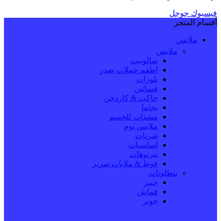
فيسبوك
جوجل
أقسام المتجر
ملابس
ملابس
سالوبيت
اطقم حملات صدر
بلوزات
فساتين
جاكت & كاردجن
بجاما
مشدات للجسم
ملابس نوم
شربات
اساسيات
تيرنوهات
فوط & ملايات سرير
بنطلونات
جينز
قماش
جوبر