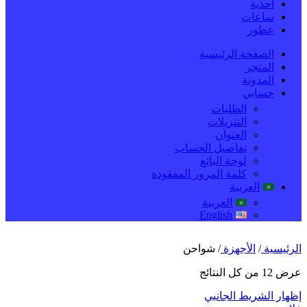
احذية
ساعات
عطور
الصفحة الرئيسية
المتجر
المدونة
حسابي
الطلبات
التنزيلات
العنوان
تفاصيل الحساب
لوحة البائع
كلمة المرور المفقودة
العربية
العربية
English
الرئيسية
/
الأجهزة
/
شواحن
عرض ⁦12⁩ من كل النتائج
إظهار الشريط الجانبي