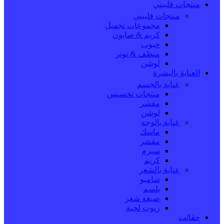
منتجات فلبيني
منتجات فلبيني
مجموعات تجميل
كريم & صابون
حبوب
منظف & تونر
لوشن
العناية بالبشرة
عناية بالجسم
منتجات تخسيس
مقشر
لوشن
عناية بالوجه
ماسك
مقشر
سيرم
كريم
عناية بالشعر
شامبو
بلسم
صبغة شعر
زيوت لحية
حقائب