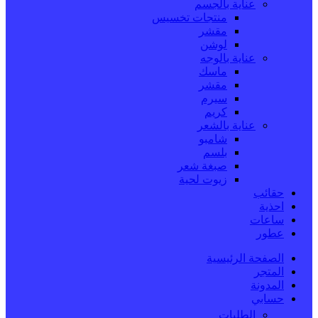
عناية بالجسم
منتجات تخسيس
مقشر
لوشن
عناية بالوجه
ماسك
مقشر
سيرم
كريم
عناية بالشعر
شامبو
بلسم
صبغة شعر
زيوت لحية
حقائب
احذية
ساعات
عطور
الصفحة الرئيسية
المتجر
المدونة
حسابي
الطلبات