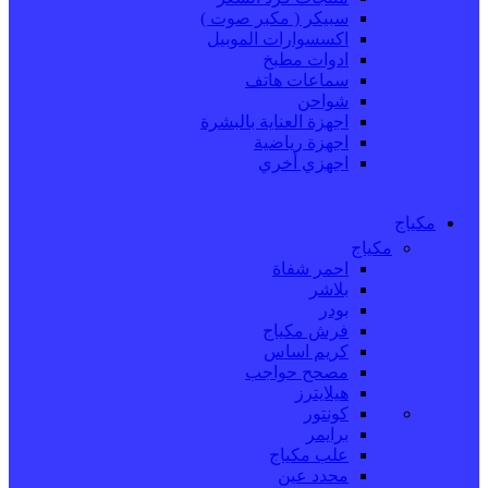
سبيكر ( مكبر صوت )
اكسسوارات الموبيل
ادوات مطبخ
سماعات هاتف
شواحن
اجهزة العناية بالبشرة
اجهزة رياضية
اجهزي أخري
مكياج
مكياج
احمر شفاة
بلاشر
بودر
فرش مكياج
كريم اساس
مصحح حواجب
هيلايترز
كونتور
برايمر
علب مكياج
محدد عين