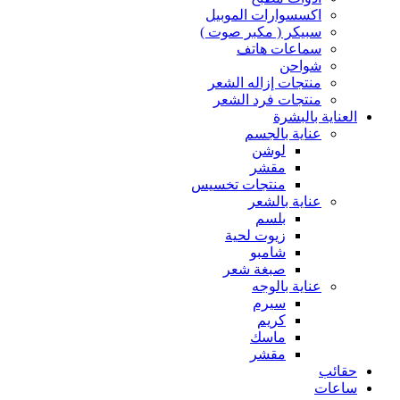
اكسسوارات الموبيل
سبيكر ( مكبر صوت )
سماعات هاتف
شواحن
منتجات إزاله الشعر
منتجات فرد الشعر
العناية بالبشرة
عناية بالجسم
لوشن
مقشر
منتجات تخسيس
عناية بالشعر
بلسم
زيوت لحية
شامبو
صبغة شعر
عناية بالوجه
سيرم
كريم
ماسك
مقشر
حقائب
ساعات