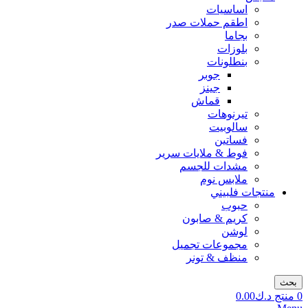
اساسيات
اطقم حملات صدر
بجاما
بلوزات
بنطلونات
جوبر
جينز
قماش
تيرنوهات
سالوبيت
فساتين
فوط & ملايات سرير
مشدات للجسم
ملابس نوم
منتجات فلبيني
حبوب
كريم & صابون
لوشن
مجموعات تجميل
منظف & تونر
بحث
0
منتج
د.ك
0.00