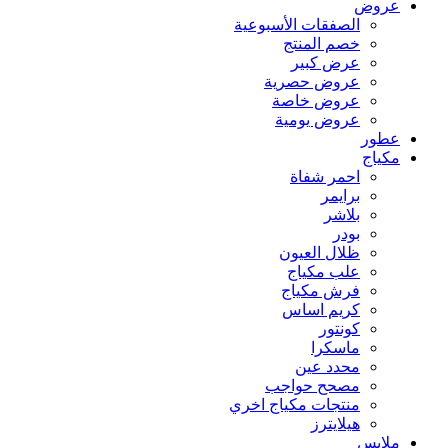
عروض
الصفقات الأسبوعية
خصم المنتج
عرض كبير
عروض حصرية
عروض خاصة
عروض يومية
عطور
مكياج
احمر شفاة
برايمر
بلاشر
بودر
ظلال العيون
علب مكياج
فرش مكياج
كريم اساس
كونتور
ماسكرا
محدد عين
مصحح حواجب
منتجات مكياج اخري
هيلايترز
ملابس