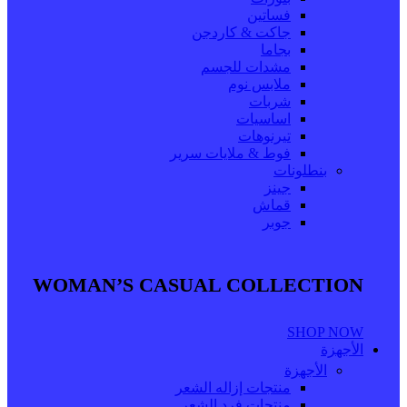
فساتين
جاكت & كاردجن
بجاما
مشدات للجسم
ملابس نوم
شربات
اساسيات
تيرنوهات
فوط & ملايات سرير
بنطلونات
جينز
قماش
جوبر
WOMAN’S CASUAL COLLECTION
SHOP NOW
الأجهزة
الأجهزة
منتجات إزاله الشعر
منتجات فرد الشعر