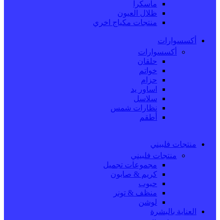
ماسكرا
ظلال العيون
منتجات مكياج اخري
أكسسوارات
أكسسوارات
حلقان
خواتم
حزام
اساور يد
سلاسل
نظارات شمس
أطقم
منتجات فلبيني
منتجات فلبيني
مجموعات تجميل
كريم & صابون
حبوب
منظف & تونر
لوشن
العناية بالبشرة