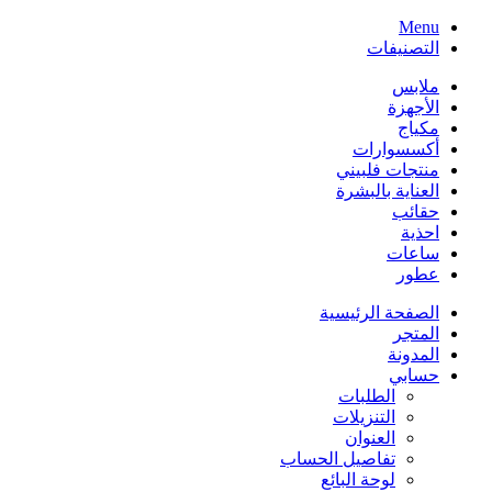
Menu
التصنيفات
ملابس
الأجهزة
مكياج
أكسسوارات
منتجات فلبيني
العناية بالبشرة
حقائب
احذية
ساعات
عطور
الصفحة الرئيسية
المتجر
المدونة
حسابي
الطلبات
التنزيلات
العنوان
تفاصيل الحساب
لوحة البائع