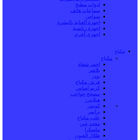
ادوات مطبخ
سماعات هاتف
شواحن
اجهزة العناية بالبشرة
اجهزة رياضية
اجهزي أخري
مكياج
مكياج
احمر شفاة
بلاشر
بودر
فرش مكياج
كريم اساس
مصحح حواجب
هيلايترز
كونتور
برايمر
علب مكياج
محدد عين
ماسكرا
ظلال العيون