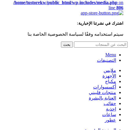
/home/tustorekw/public_html/wp-includes/media.php
on
line
806
اشترك في نشرتنا الإخبارية:
سيتم استخدامه وفقًا لسياسة الخصوصية الخاصة بنا
بحث
Menu
التصنيفات
ملابس
الأجهزة
مكياج
أكسسوارات
منتجات فلبيني
العناية بالبشرة
حقائب
احذية
ساعات
عطور