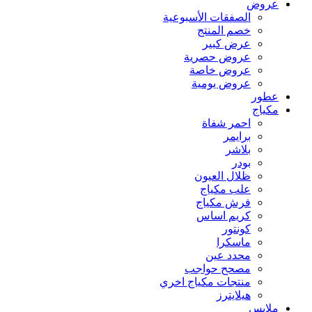
عروض
الصفقات الأسبوعية
خصم المنتج
عرض كبير
عروض حصرية
عروض خاصة
عروض يومية
عطور
مكياج
احمر شفاة
برايمر
بلاشر
بودر
ظلال العيون
علب مكياج
فرش مكياج
كريم اساس
كونتور
ماسكرا
محدد عين
مصحح حواجب
منتجات مكياج اخري
هيلايترز
ملابس