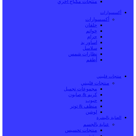
منتجات مكياج اخري
أكسسوارات
أكسسوارات
حلقان
خواتم
حزام
اساور يد
سلاسل
نظارات شمس
أطقم
منتجات فلبيني
منتجات فلبيني
مجموعات تجميل
كريم & صابون
حبوب
منظف & تونر
لوشن
العناية بالبشرة
عناية بالجسم
منتجات تخسيس
مقشر