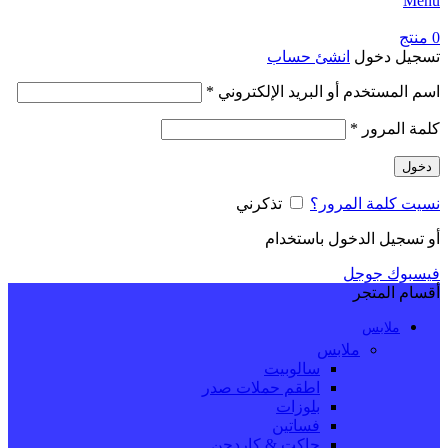
Menu
0
منتج
تسجيل دخول
انشئ حساب
مطلوبة
اسم المستخدم أو البريد الإلكتروني
*
مطلوبة
كلمة المرور
*
دخول
نسيت كلمة المرور؟
تذكرني
أو تسجيل الدخول باستخدام
فيسبوك
جوجل
أقسام المتجر
ملابس
ملابس
سالوبيت
اطقم حملات صدر
بلوزات
فساتين
جاكت & كاردجن