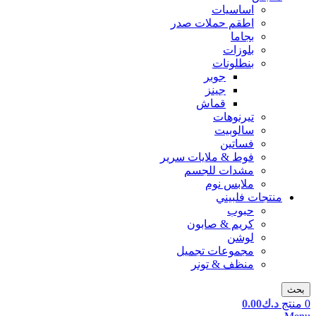
اساسيات
اطقم حملات صدر
بجاما
بلوزات
بنطلونات
جوبر
جينز
قماش
تيرنوهات
سالوبيت
فساتين
فوط & ملايات سرير
مشدات للجسم
ملابس نوم
منتجات فلبيني
حبوب
كريم & صابون
لوشن
مجموعات تجميل
منظف & تونر
بحث
0
منتج
د.ك
0.00