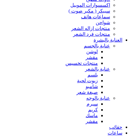
اكسسوارات الموبيل
سبيكر ( مكبر صوت )
سماعات هاتف
شواحن
منتجات إزاله الشعر
منتجات فرد الشعر
العناية بالبشرة
عناية بالجسم
لوشن
مقشر
منتجات تخسيس
عناية بالشعر
بلسم
زيوت لحية
شامبو
صبغة شعر
عناية بالوجه
سيرم
كريم
ماسك
مقشر
حقائب
ساعات