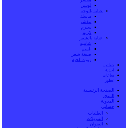
لوشن
عناية بالوجه
ماسك
مقشر
سيرم
كريم
عناية بالشعر
شامبو
بلسم
صبغة شعر
زيوت لحية
حقائب
احذية
ساعات
عطور
الصفحة الرئيسية
المتجر
المدونة
حسابي
الطلبات
التنزيلات
العنوان