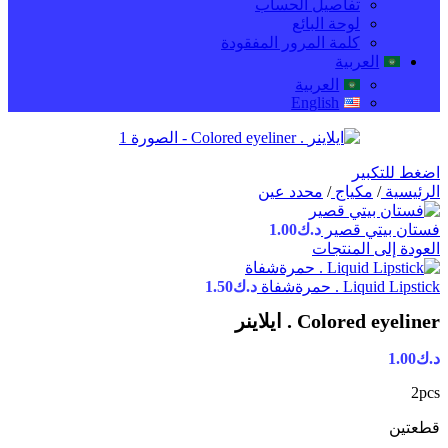
تفاصيل الحساب
لوحة البائع
كلمة المرور المفقودة
العربية
العربية
English
اضغط للتكبير
الرئيسية
/
مكياج
/
محدد عين
فستان بيتي قصير
د.ك
1.00
العودة إلى المنتجات
Liquid Lipstick . حمرةشفاة
د.ك
1.50
Colored eyeliner . ايلاينر
د.ك
1.00
2pcs
قطعتين