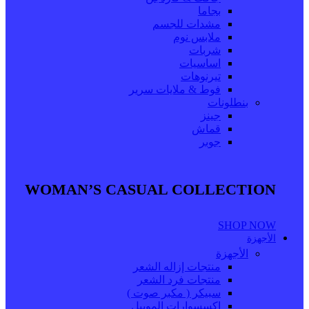
بجاما
مشدات للجسم
ملابس نوم
شربات
اساسيات
تيرنوهات
فوط & ملايات سرير
بنطلونات
جينز
قماش
جوبر
WOMAN’S CASUAL COLLECTION
SHOP NOW
الأجهزة
الأجهزة
منتجات إزاله الشعر
منتجات فرد الشعر
سبيكر ( مكبر صوت )
اكسسوارات الموبيل