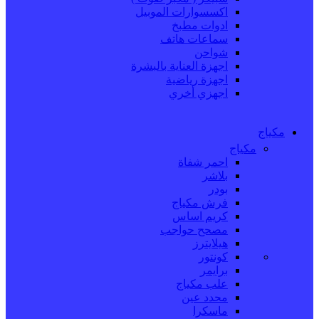
اكسسوارات الموبيل
ادوات مطبخ
سماعات هاتف
شواحن
اجهزة العناية بالبشرة
اجهزة رياضية
اجهزي أخري
مكياج
مكياج
احمر شفاة
بلاشر
بودر
فرش مكياج
كريم اساس
مصحح حواجب
هيلايترز
كونتور
برايمر
علب مكياج
محدد عين
ماسكرا