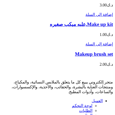
د.ك
3.00
إضافة إلى السلة
Make up kit,علبه ميكب صغيره
د.ك
1.00
إضافة إلى السلة
Makeup brush set
د.ك
2.00
متجر إلكتروني يبيع كل ما يتعلق بالملابس النسائية، والمكياج،
ومنتجات العناية بالبشرة، والحقائب، والأحذية، والإكسسوارات،
والساعات، وأدوات المطبخ.
العميل
لوحة التحكم
الطلبات