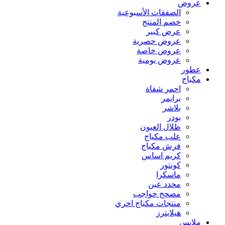
عروض
الصفقات الأسبوعية
خصم المنتج
عرض كبير
عروض حصرية
عروض خاصة
عروض يومية
عطور
مكياج
احمر شفاة
برايمر
بلاشر
بودر
ظلال العيون
علب مكياج
فرش مكياج
كريم اساس
كونتور
ماسكرا
محدد عين
مصحح حواجب
منتجات مكياج اخري
هيلايترز
ملابس