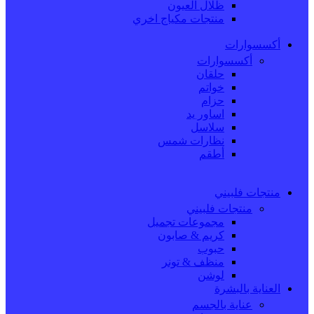
ظلال العيون
منتجات مكياج اخري
أكسسوارات
أكسسوارات
حلقان
خواتم
حزام
اساور يد
سلاسل
نظارات شمس
أطقم
منتجات فلبيني
منتجات فلبيني
مجموعات تجميل
كريم & صابون
حبوب
منظف & تونر
لوشن
العناية بالبشرة
عناية بالجسم