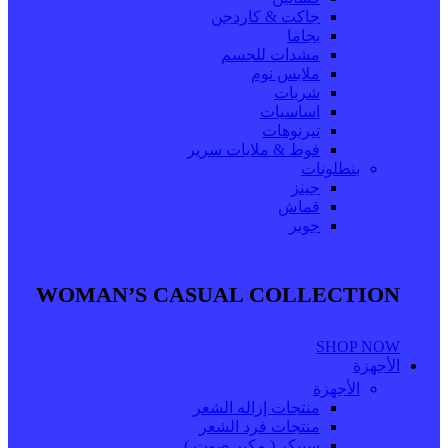
جاكت & كاردجن
بجاما
مشدات للجسم
ملابس نوم
شربات
اساسيات
تيرنوهات
فوط & ملايات سرير
بنطلونات
جينز
قماش
جوبر
WOMAN’S CASUAL COLLECTION
SHOP NOW
الأجهزة
الأجهزة
منتجات إزاله الشعر
منتجات فرد الشعر
سبيكر ( مكبر صوت )