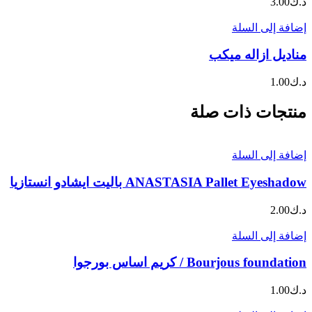
د.ك
3.00
إضافة إلى السلة
مناديل ازاله ميكب
د.ك
1.00
منتجات ذات صلة
إضافة إلى السلة
ANASTASIA Pallet Eyeshadow باليت ايشادو انستازيا
د.ك
2.00
إضافة إلى السلة
Bourjous foundation / كريم اساس بورجوا
د.ك
1.00