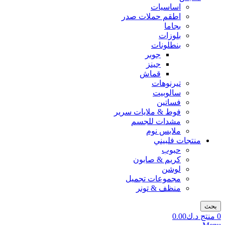
اساسيات
اطقم حملات صدر
بجاما
بلوزات
بنطلونات
جوبر
جينز
قماش
تيرنوهات
سالوبيت
فساتين
فوط & ملايات سرير
مشدات للجسم
ملابس نوم
منتجات فلبيني
حبوب
كريم & صابون
لوشن
مجموعات تجميل
منظف & تونر
بحث
0
منتج
د.ك
0.00