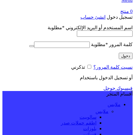
Menu
0
منتج
تسجيل دخول
انشئ حساب
اسم المستخدم أو البريد الإلكتروني
*
مطلوبة
كلمة المرور
*
مطلوبة
دخول
نسيت كلمة المرور؟
تذكرني
أو تسجيل الدخول باستخدام
فيسبوك
جوجل
أقسام المتجر
ملابس
ملابس
سالوبيت
اطقم حملات صدر
بلوزات
فساتين