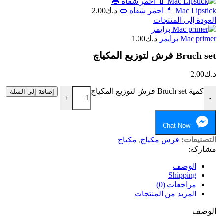
Mac Lipstick 💄 احمر شفاه 👄
د.ك
2.00
العودة إلى المنتجات
Mac primer برايمر
د.ك
1.00
Bruch set فرش لتوزيع المكياچ
د.ك
2.00
كمية Bruch set فرش لتوزيع المكياچ
إضافة إلى السلة
+
-
Chat Now
التصنيفات:
فرش مكياج
,
مكياج
مشاركة:
الوصف
Shipping
مراجعات (0)
المزيد من المنتجات
الوصف