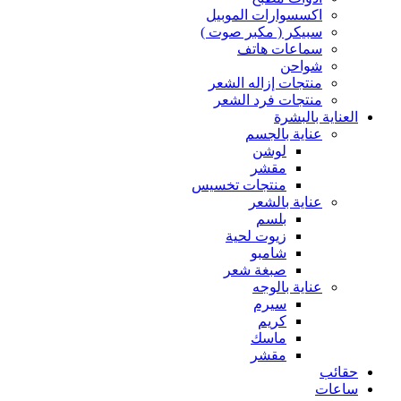
اكسسوارات الموبيل
سبيكر ( مكبر صوت )
سماعات هاتف
شواحن
منتجات إزاله الشعر
منتجات فرد الشعر
العناية بالبشرة
عناية بالجسم
لوشن
مقشر
منتجات تخسيس
عناية بالشعر
بلسم
زيوت لحية
شامبو
صبغة شعر
عناية بالوجه
سيرم
كريم
ماسك
مقشر
حقائب
ساعات