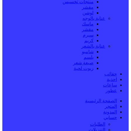
منتجات تخسيس
مقشر
لوشن
عناية بالوجه
ماسك
مقشر
سيرم
كريم
عناية بالشعر
شامبو
بلسم
صبغة شعر
زيوت لحية
حقائب
احذية
ساعات
عطور
الصفحة الرئيسية
المتجر
المدونة
حسابي
الطلبات
التنزيلات