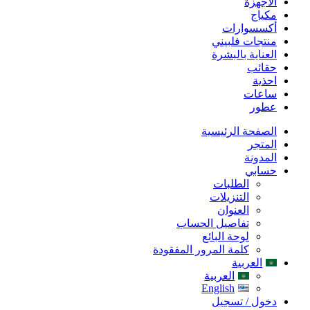
الأجهزة
مكياج
أكسسوارات
منتجات فلبيني
العناية بالبشرة
حقائب
احذية
ساعات
عطور
الصفحة الرئيسية
المتجر
المدونة
حسابي
الطلبات
التنزيلات
العنوان
تفاصيل الحساب
لوحة البائع
كلمة المرور المفقودة
العربية
العربية
English
دخول / تسجيل