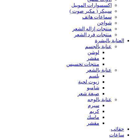
اكسسوارات الموبيل
سبيكر ( مكبر صوت )
سماعات هاتف
شواحن
منتجات إزاله الشعر
منتجات فرد الشعر
العناية بالبشرة
عناية بالجسم
لوشن
مقشر
منتجات تخسيس
عناية بالشعر
بلسم
زيوت لحية
شامبو
صبغة شعر
عناية بالوجه
سيرم
كريم
ماسك
مقشر
حقائب
ساعات