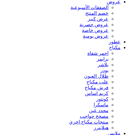
عروض
الصفقات الأسبوعية
خصم المنتج
عرض كبير
عروض حصرية
عروض خاصة
عروض يومية
عطور
مكياج
احمر شفاة
برايمر
بلاشر
بودر
ظلال العيون
علب مكياج
فرش مكياج
كريم اساس
كونتور
ماسكرا
محدد عين
مصحح حواجب
منتجات مكياج اخري
هيلايترز
ملابس