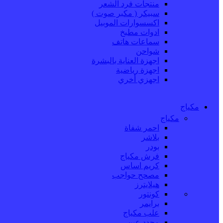
منتجات فرد الشعر
سبيكر ( مكبر صوت )
اكسسوارات الموبيل
ادوات مطبخ
سماعات هاتف
شواحن
اجهزة العناية بالبشرة
اجهزة رياضية
اجهزي أخري
مكياج
مكياج
احمر شفاة
بلاشر
بودر
فرش مكياج
كريم اساس
مصحح حواجب
هيلايترز
كونتور
برايمر
علب مكياج
محدد عين