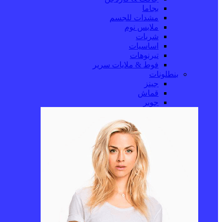
بجاما
مشدات للجسم
ملابس نوم
شربات
اساسيات
تيرنوهات
فوط & ملايات سرير
بنطلونات
جينز
قماش
جوبر