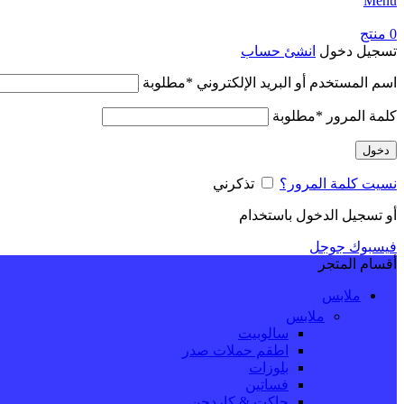
Menu
0
منتج
تسجيل دخول
انشئ حساب
اسم المستخدم أو البريد الإلكتروني
*
مطلوبة
كلمة المرور
*
مطلوبة
دخول
نسيت كلمة المرور؟
تذكرني
أو تسجيل الدخول باستخدام
فيسبوك
جوجل
أقسام المتجر
ملابس
ملابس
سالوبيت
اطقم حملات صدر
بلوزات
فساتين
جاكت & كاردجن