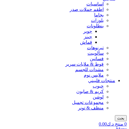
اساسيات
اطقم حملات صدر
بجاما
بلوزات
بنطلونات
جوبر
جينز
قماش
تيرنوهات
سالوبيت
فساتين
فوط & ملايات سرير
مشدات للجسم
ملابس نوم
منتجات فلبيني
حبوب
كريم & صابون
لوشن
مجموعات تجميل
منظف & تونر
بحث
0
منتج
د.ك
0.00